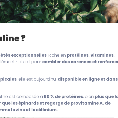
line ?
iétés exceptionnelles
. Riche en
protéines, vitamines,
plément naturel pour
combler des carences et renforcer
opicales
, elle est aujourd’hui
disponible en ligne et dans
uline est composée à
60 % de protéines
, bien
plus que l
er que les épinards et regorge de provitamine A, de
mme le zinc et le sélénium.