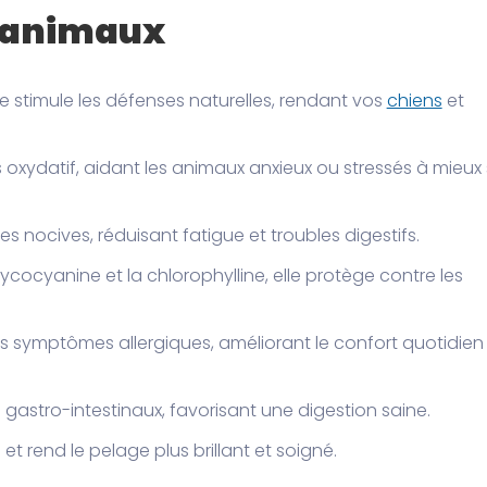
s animaux
ine stimule les défenses naturelles, rendant vos
chiens
et
ss oxydatif, aidant les animaux anxieux ou stressés à mieux
ces nocives, réduisant fatigue et troubles digestifs.
ycocyanine et la chlorophylline, elle protège contre les
les symptômes allergiques, améliorant le confort quotidien
es gastro-intestinaux, favorisant une digestion saine.
 et rend le pelage plus brillant et soigné.