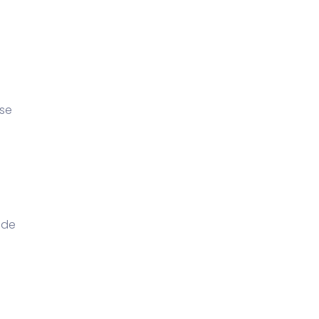
 se
 de