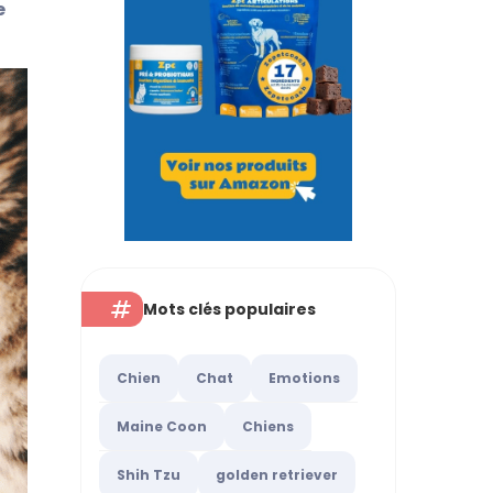
e
Mots clés populaires
Chien
Chat
Emotions
Maine Coon
Chiens
Shih Tzu
golden retriever