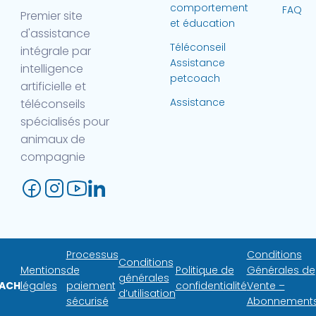
comportement
FAQ
Premier site
et éducation
d'assistance
Téléconseil
intégrale par
Assistance
intelligence
petcoach
artificielle et
Assistance
téléconseils
spécialisés pour
animaux de
compagnie
Processus
Conditions
Conditions
Mentions
de
Politique de
Générales de
générales
ACH
légales
paiement
confidentialité
Vente –
d’utilisation
sécurisé
Abonnement