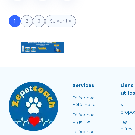
1
2
3
Suivant »
Services
Liens
utile
Téléconseil
Vétérinaire
A
propo
Téléconseil
urgence
Les
offres
Téléconseil