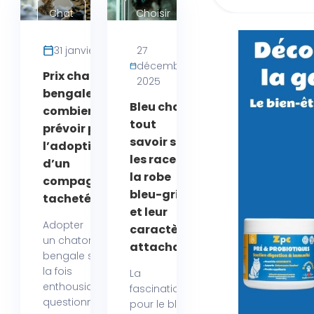
Chat
Choisir
son
chat
31 janvier 2026
27
décembre
Prix chaton
2025
bengale :
Bleu chat :
combien
tout
prévoir pour
savoir sur
l’adoption
les races à
d’un
la robe
compagnon
bleu-gris
tacheté ?
et leur
Adopter
caractère
un chaton
attachant
bengale suscite à
la fois
La
enthousiasme et
fascination
questionnements,
pour le bleu