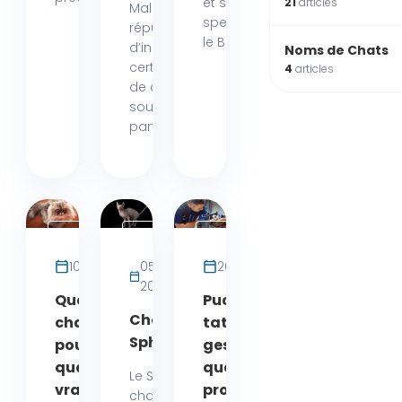
et ses rosettes
21
articles
Malgré leur
spectaculaires,
réputation
le Bengal...
d’indépendance,
Noms de Chats
certaines races
4
articles
de chats
souffrent
particulièrement...
Actualités
Races
Actualités
de
10 juin 2025
05 juin
20 mai 2025
Chats
2025
Quand votre
Puce ou
Chat
chat se prend
tatouage : le
Sphynx
pour un lion : ce
geste vital
que cache
que trop de
Le Sphynx
vraiment ce
propriétaires
chat, avec