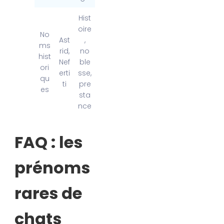
Hist
oire
No
Ast
,
ms
rid,
no
hist
Nef
ble
ori
erti
sse,
qu
ti
pre
es
sta
nce
FAQ : les
prénoms
rares de
chats