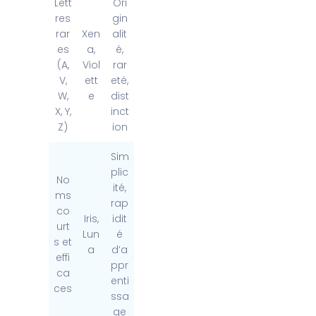
Lett
Ori
res
gin
rar
Xen
alit
es
a,
é,
(A,
Viol
rar
V,
ett
eté,
W,
e
dist
X, Y,
inct
Z)
ion
Sim
plic
No
ité,
ms
rap
co
Iris,
idit
urt
Lun
é
s et
a
d’a
effi
ppr
ca
enti
ces
ssa
ge