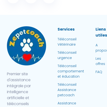
Services
Liens
utile
Téléconseil
Vétérinaire
A
propo
Téléconseil
urgence
Les
offres
Téléconseil
comportement
FAQ
Premier site
et éducation
d'assistance
Téléconseil
intégrale par
Assistance
intelligence
petcoach
artificielle et
Assistance
téléconseils