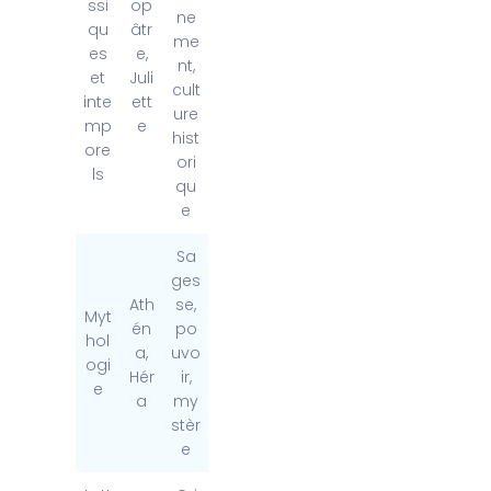
ssi
op
ne
qu
âtr
me
es
e,
nt,
et
Juli
cult
inte
ett
ure
mp
e
hist
ore
ori
ls
qu
e
Sa
ges
Ath
se,
Myt
én
po
hol
a,
uvo
ogi
Hér
ir,
e
a
my
stèr
e