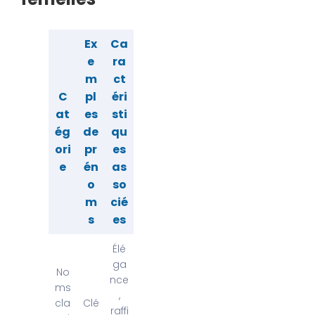
Ex
Ca
e
ra
m
ct
C
pl
éri
at
es
sti
ég
de
qu
ori
pr
es
e
én
as
o
so
m
cié
s
es
Élé
ga
No
nce
ms
,
cla
Clé
raffi