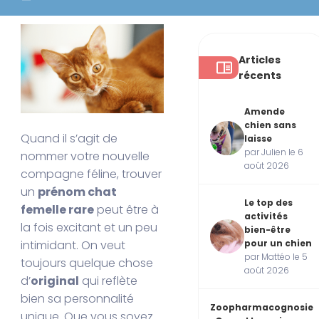
Articles
récents
Amende
chien sans
Quand il s’agit de
laisse
par Julien le 6
nommer votre nouvelle
août 2026
compagne féline, trouver
un
prénom chat
Le top des
femelle rare
peut être à
activités
la fois excitant et un peu
bien-être
pour un chien
intimidant. On veut
par Mattéo le 5
toujours quelque chose
août 2026
d’
original
qui reflète
bien sa personnalité
Zoopharmacognosie
unique. Que vous soyez