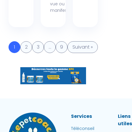
vue ou
manifeste...
1
2
3
…
9
Suivant »
Services
Liens
utile
Téléconseil