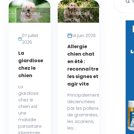
Maladies
Maladies
Chien
Chat
07 juillet
14 juin 2026
2026
Allergie
La
chien chat
giardiose
en été :
chez le
reconnaître
chien
les signes et
agir vite
La
giardiose
Principalement
chez le
déclenchées
chien est
par les pollens
une
de graminées,
maladie
les acariens,
parasitaire
les...
intestinale...