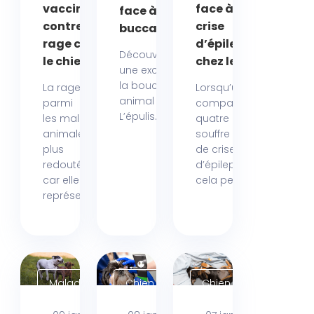
vaccin
face à une
face à une tumeur
contre la
crise
buccale
rage chez
d’épilepsie
Découvrir
le chien
chez le chien
une excroissance dans
la bouche de son
La rage figure
Lorsqu’un
animal peut inquiéter.
parmi
compagnon à
L’épulis...
les maladies
quatre pattes
animales les
souffre
plus
de crises
redoutées,
d’épilepsie,
car elle
cela peut...
représente...
Maladies
Chien
Chien
Chien