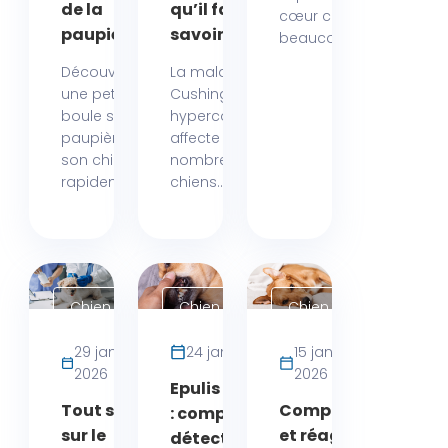
de la
qu’il faut
cœur chez un chien,
paupière
savoir
beaucoup de personnes
Découvrir
La maladie de
une petite
Cushing, ou
boule sur la
hypercorticisme,
paupière de
affecte de
son chien peut
nombreux
rapidement...
chiens...
Chien
Chien
Chien
29 janvier
24 janvier 2026
15 janvier
2026
2026
Epulis chez le chien
Tout savoir
Comprendre
: comprendre,
sur le
et réagir
détecter et réagir