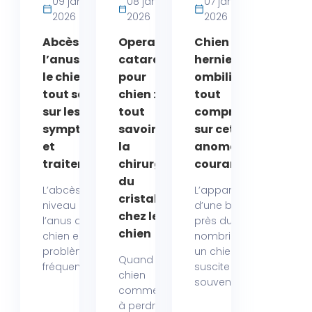
09 janvier
08 janvier
07 janvier
2026
2026
2026
Abcès de
Operation
Chien et
l’anus chez
cataracte
hernie
le chien :
pour
ombilicale :
tout savoir
chien :
tout
sur les
tout
comprendre
symptômes
savoir sur
sur cette
et
la
anomalie
traitements
chirurgie
courante
du
L’abcès au
L’apparition
cristallin
niveau de
d’une boule
chez le
l’anus d’un
près du
chien
chien est un
nombril chez
problème
un chien
Quand un
fréquent...
suscite
chien
souvent des...
commence
à perdre la