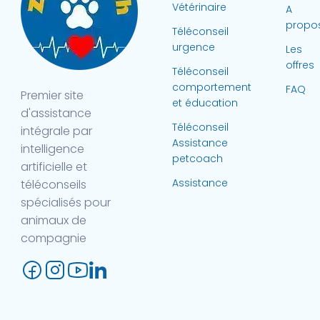
Vétérinaire
A
propo
Téléconseil
urgence
Les
offres
Téléconseil
comportement
FAQ
Premier site
et éducation
d'assistance
Téléconseil
intégrale par
Assistance
intelligence
petcoach
artificielle et
Assistance
téléconseils
spécialisés pour
animaux de
compagnie