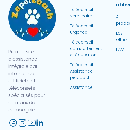
utile
Téléconseil
Vétérinaire
A
propo
Téléconseil
urgence
Les
offres
Téléconseil
comportement
FAQ
Premier site
et éducation
d'assistance
Téléconseil
intégrale par
Assistance
intelligence
petcoach
artificielle et
Assistance
téléconseils
spécialisés pour
animaux de
compagnie