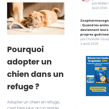
par Mattéo 
août 2026
Zoopharmacogn
: Quand les ani
deviennent leurs
propres guérisse
par Charlotte Tausi
2 août 2026
Pourquoi
adopter un
chien dans un
refuge ?
Adopter un chien en refuge,
c’est bien plus qu’un simple