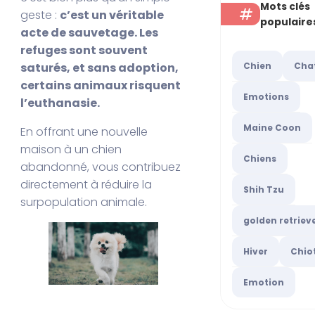
Mots clés
geste :
c’est un véritable
populaire
acte de sauvetage. Les
refuges sont souvent
Chien
Cha
saturés, et sans adoption,
certains animaux risquent
Emotions
l’euthanasie.
Maine Coon
En offrant une nouvelle
maison à un chien
Chiens
abandonné, vous contribuez
directement à réduire la
Shih Tzu
surpopulation animale.
golden retriev
Hiver
Chio
Emotion