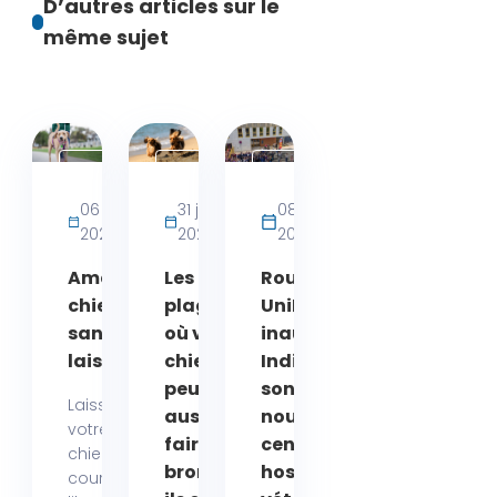
D’autres articles sur le
même sujet
Activités
Actualités
Actualités
bien-
06 août
31 juillet
08 juin
être
2026
2026
2026
chien
Amende
Les
Rouen :
chien
plages
UniLaSalle
sans
où votre
inaugure
laisse
chien
Indivisa,
peut
son
Laisser
aussi se
nouveau
votre
faire
centre
chien
bronzer :
hospitalier
courir