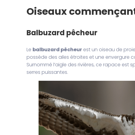
Oiseaux commençant
Balbuzard pêcheur
Le
balbuzard pêcheur
est un oiseau de proie
possède des ailes étroites et une envergure c
Surnommé l’aigle des rivières, ce rapace est sp
serres puissantes.