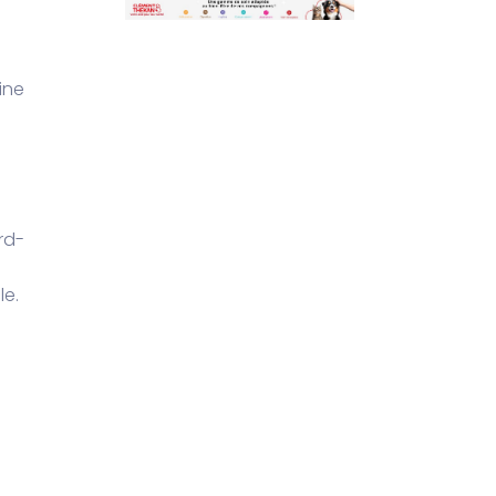
ine
rd-
le.