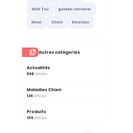
Shih Tzu
golden retriever
Hiver
Chiot
Emotion
Autres catégories
Actualités
598
articles
Maladies Chien
126
articles
Produits
109
articles