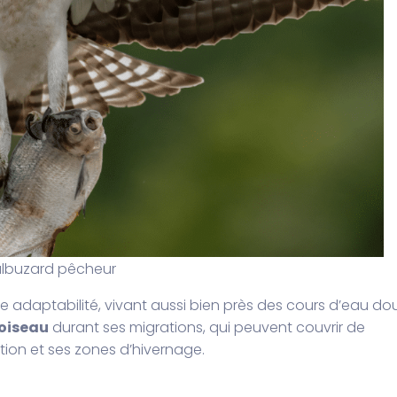
lbuzard pêcheur
 adaptabilité, vivant aussi bien près des cours d’eau do
oiseau
durant ses migrations, qui peuvent couvrir de
tion et ses zones d’hivernage.