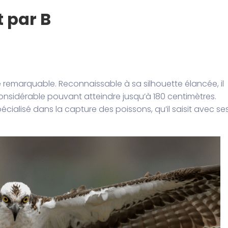
 par B
 remarquable. Reconnaissable à sa silhouette élancée, il
onsidérable pouvant atteindre jusqu’à 180 centimètres.
écialisé dans la capture des poissons, qu’il saisit avec se