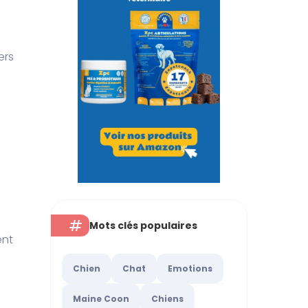
ers
Mots clés populaires
ent
Chien
Chat
Emotions
Maine Coon
Chiens