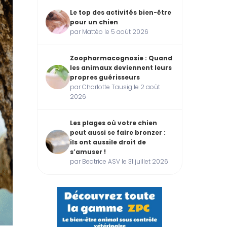
Le top des activités bien-être
pour un chien
par Mattéo le 5 août 2026
Zoopharmacognosie : Quand
les animaux deviennent leurs
propres guérisseurs
par Charlotte Tausig le 2 août
2026
Les plages où votre chien
peut aussi se faire bronzer :
ils ont aussile droit de
s’amuser !
par Beatrice ASV le 31 juillet 2026