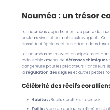
Nouméa : un trésor c
Les nouméas appartiennent au genre des nudi
couleurs vives et de motifs extravagants. Ces 
possèdent également des adaptations fascina
Les nouméas se trouvent principalement dans l
redoutable arsenal de
défenses chimiques
c
dangereuse pour les prédateurs. Par ailleurs, i
la
régulation des algues
et autres petites f
Célébrité des récifs corallie
Habitat :
Récifs coralliens tropicaux
Taille :
Varie de quelques millimètres à p