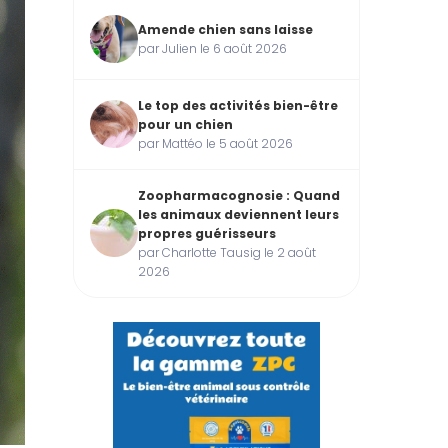
Amende chien sans laisse
par Julien le 6 août 2026
Le top des activités bien-être
pour un chien
par Mattéo le 5 août 2026
Zoopharmacognosie : Quand
les animaux deviennent leurs
propres guérisseurs
par Charlotte Tausig le 2 août
2026