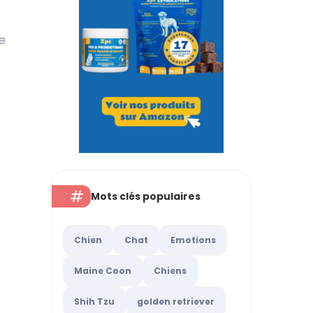
e
Mots clés populaires
Chien
Chat
Emotions
Maine Coon
Chiens
Shih Tzu
golden retriever