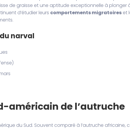
se de graisse et une aptitude exceptionnelle à plonger 
tinuent d’étudier leurs
comportements migratoires
et 
ements.
 du narval
ques
fense)
amars
ud-américain de l’autruche
érique du Sud. Souvent comparé à l’autruche africaine, c