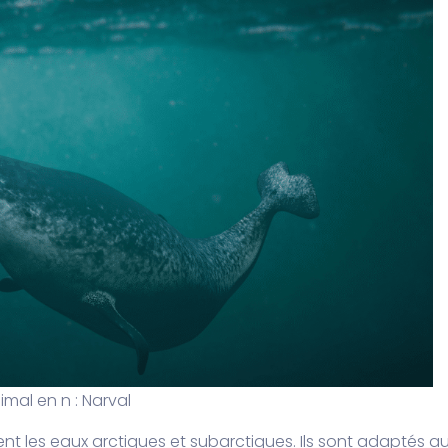
imal en n : Narval
t les eaux arctiques et subarctiques. Ils sont adaptés a