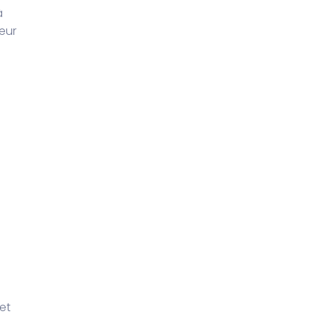
à
leur
et