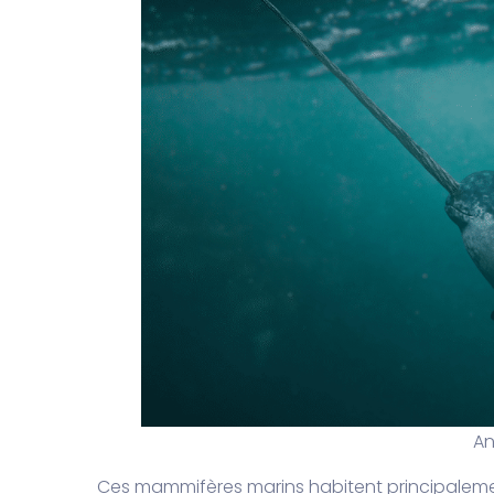
An
Ces mammifères marins habitent principalemen