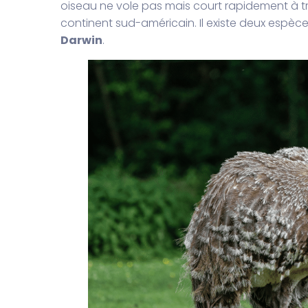
oiseau ne vole pas mais court rapidement à tr
continent sud-américain. Il existe deux espèces
Darwin
.