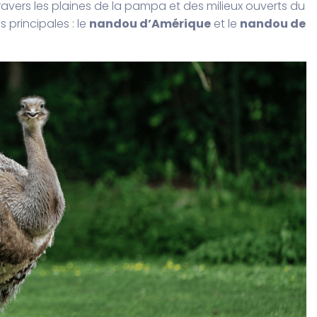
avers les plaines de la pampa et des milieux ouverts du
 principales : le
nandou d’Amérique
et le
nandou de