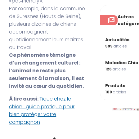
« pet‑friendly ».
Par exemple, dans la commune
de Suresnes (Hauts‑de‑Seine),
Autres
plusieurs dizaines de chiens
catégori
accompagnent
quotidiennement leurs maîtres
Actualités
599
articles
au travail.
Ce phénomène témoigne
d’un changement culturel :
Maladies Chie
126
articles
l’animal ne reste plus
seulement à la maison, il est
invité au cœur du quotidien.
Produits
109
articles
À lire aussi:
Tique chez le
chien : guide pratique pour
bien protéger votre
compagnon