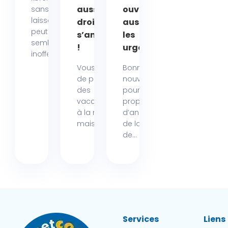
aussile
ouvert
sans
laisse
droit de
aussi pour
peut
s’amuser
les
sembler
!
urgences
inoffensif....
Vous rêvez
Bonne
de passer
nouvelle
des
pour les
vacances
propriétaires
à la mer,
d’animaux
mais...
de la région
de...
Services
Liens