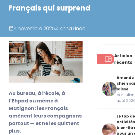
Français qui surprend
4 novembre 2025
Anna Lindo
Articles
récents
Amende
chien sa
laisse
Au bureau, à l’école, à
par Julien
l’Ehpad ou même à
août 202
Matignon : les Français
amènent leurs compagnons
Le top de
activités
partout — et ne les quittent
bien-êtr
plus.
pour un 