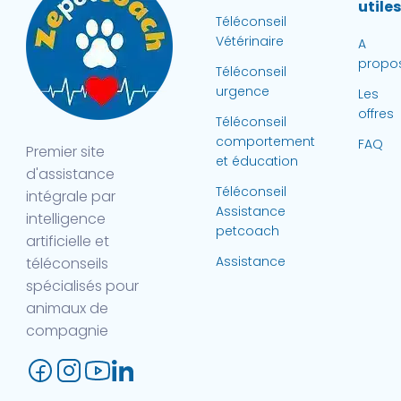
utile
Téléconseil
Vétérinaire
A
propo
Téléconseil
urgence
Les
offres
Téléconseil
comportement
FAQ
Premier site
et éducation
d'assistance
Téléconseil
intégrale par
Assistance
intelligence
petcoach
artificielle et
Assistance
téléconseils
spécialisés pour
animaux de
compagnie