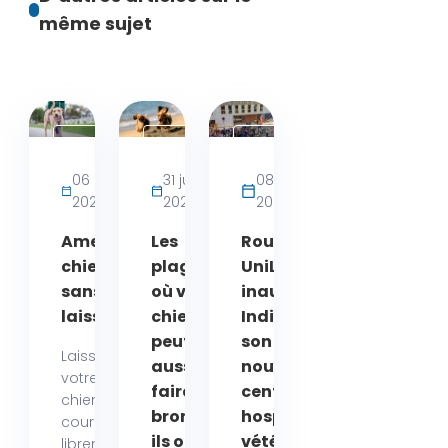
même sujet
Activités
Actualités
Actualités
bien-
06 août
31 juillet
08 juin
être
2026
2026
2026
chien
Amende
Les
Rouen :
chien
plages
UniLaSalle
sans
où votre
inaugure
laisse
chien
Indivisa,
peut
son
Laisser
aussi se
nouveau
votre
faire
centre
chien
bronzer :
hospitalier
courir
ils ont
vétérinaire
librement