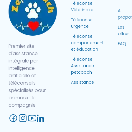
Téléconseil
Vétérinaire
A
propo
Téléconseil
urgence
Les
offres
Téléconseil
comportement
FAQ
Premier site
et éducation
d'assistance
Téléconseil
intégrale par
Assistance
intelligence
petcoach
artificielle et
Assistance
téléconseils
spécialisés pour
animaux de
compagnie