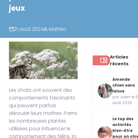
jeux
21 août 2024
Mattéo
Articles
récents
Amende
chien sans
Les chats ont souvent des
laisse
comportements fascinants
par Julien le 
août 2026
qui peuvent parfois
dérouter leurs maîtres. Parmi
Le top des
les nombreuses plantes
activités
utilisées pour influencer le
bien-être
comportement des félins, la
pour un chi