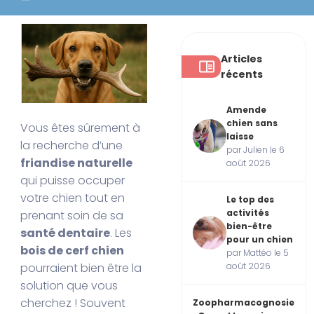
Articles
récents
Amende
chien sans
Vous êtes sûrement à
laisse
la recherche d’une
par Julien le 6
friandise naturelle
août 2026
qui puisse occuper
votre chien tout en
Le top des
activités
prenant soin de sa
bien-être
santé dentaire
. Les
pour un chien
bois de cerf chien
par Mattéo le 5
août 2026
pourraient bien être la
solution que vous
cherchez ! Souvent
Zoopharmacognosie