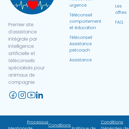
urgence
Les
offres
Téléconseil
comportement
FAQ
Premier site
et éducation
d'assistance
Téléconseil
intégrale par
Assistance
intelligence
petcoach
artificielle et
Assistance
téléconseils
spécialisés pour
animaux de
compagnie
Processus
Conditions
Conditions
Mentions
de
Politique de
Générales de