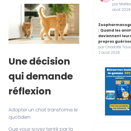
par Mattéo
août 2026
Zoopharmacogn
: Quand les ani
deviennent leur
propres guériss
par Charlotte Taus
2 août 2026
Une décision
qui demande
réflexion
Adopter un chat transforme le
quotidien.
Que vous soyez tenté par la