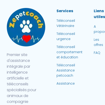
Services
Liens
utile
Téléconseil
Vétérinaire
A
propo
Téléconseil
urgence
Les
offres
Téléconseil
comportement
FAQ
Premier site
et éducation
d'assistance
Téléconseil
intégrale par
Assistance
intelligence
petcoach
artificielle et
Assistance
téléconseils
spécialisés pour
animaux de
compagnie