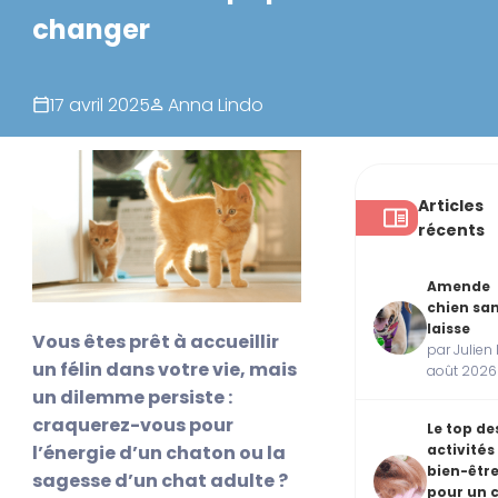
changer
17 avril 2025
Anna Lindo
Articles
récents
Amende
chien sa
laisse
Vous êtes prêt à accueillir
par Julien 
un félin dans votre vie, mais
août 2026
un dilemme persiste :
craquerez-vous pour
Le top de
activités
l’énergie d’un chaton ou la
bien-êtr
sagesse d’un chat adulte ?
pour un 