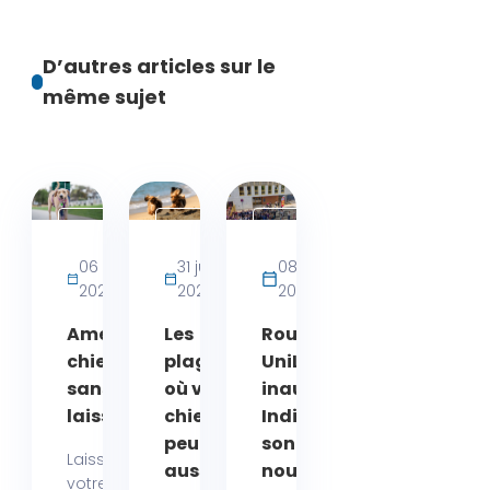
D’autres articles sur le
même sujet
Activités
Actualités
Actualités
bien-
06 août
31 juillet
08 juin
être
2026
2026
2026
chien
Amende
Les
Rouen :
chien
plages
UniLaSalle
sans
où votre
inaugure
laisse
chien
Indivisa,
peut
son
Laisser
aussi se
nouveau
votre