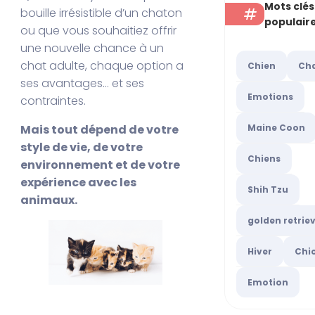
Mots clés
bouille irrésistible d’un chaton
populair
ou que vous souhaitiez offrir
une nouvelle chance à un
chat adulte, chaque option a
Chien
Ch
ses avantages… et ses
Emotions
contraintes.
Maine Coon
Mais tout dépend de votre
style de vie, de votre
Chiens
environnement et de votre
expérience avec les
Shih Tzu
animaux.
golden retrie
Hiver
Chi
Emotion