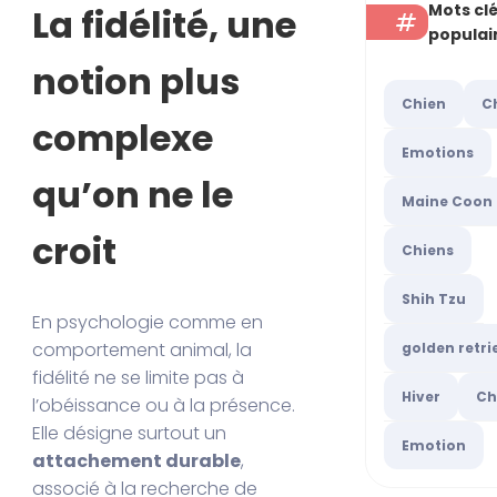
Mots cl
La fidélité, une
populai
notion plus
Chien
C
complexe
Emotions
qu’on ne le
Maine Coon
croit
Chiens
Shih Tzu
En psychologie comme en
comportement animal, la
golden retri
fidélité ne se limite pas à
Hiver
Ch
l’obéissance ou à la présence.
Elle désigne surtout un
Emotion
attachement durable
,
associé à la recherche de