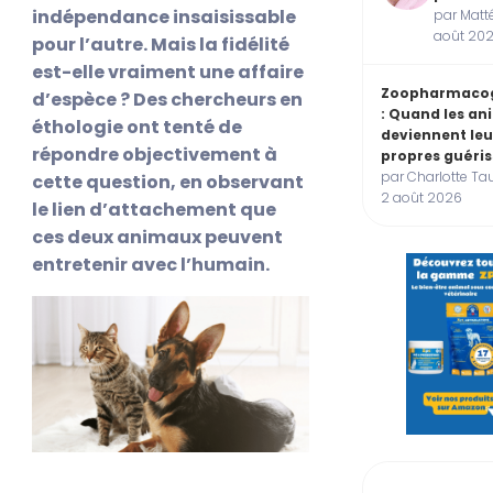
indépendance insaisissable
par Matté
août 20
pour l’autre. Mais la fidélité
est-elle vraiment une affaire
Zoopharmaco
d’espèce ? Des chercheurs en
: Quand les a
éthologie ont tenté de
deviennent leu
répondre objectivement à
propres guéris
par Charlotte Tau
cette question, en observant
2 août 2026
le lien d’attachement que
ces deux animaux peuvent
entretenir avec l’humain.