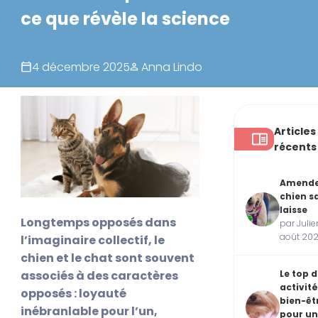
ce que révèle la science
4 décembre 2025
Anna Lindo
Articles
récents
Amend
chien s
laisse
Longtemps opposés dans
par Julie
août 20
l’imaginaire collectif, le
chien et le chat sont souvent
associés à des caractères
Le top 
activité
opposés : loyauté
bien-êt
inébranlable pour l’un,
pour un