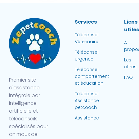
Services
Liens
utile
Téléconseil
Vétérinaire
A
propo
Téléconseil
urgence
Les
offres
Téléconseil
comportement
FAQ
Premier site
et éducation
d'assistance
Téléconseil
intégrale par
Assistance
intelligence
petcoach
artificielle et
Assistance
téléconseils
spécialisés pour
animaux de