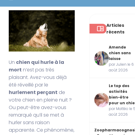
Articles
récents
Amende
chien sans
laisse
Un
chien qui hurle à la
par Julien le 6
mort
n’est pas très
août 2026
plaisant. Avez-vous déjà
été réveillé par le
Le top des
hurlement perçant
de
activités
bien-être
votre chien en pleine nuit ?
pour un chi
Ou peut-être avez-vous
par Mattéo le 
remarqué qu’il se met à
août 2026
hurler sans raison
apparente. Ce phénomène,
Zoopharmacognos