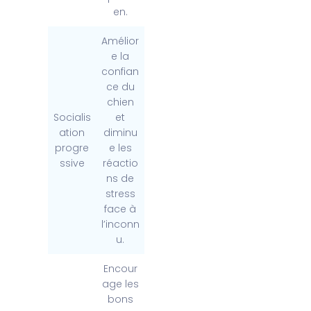
en.
Amélior
e la
confian
ce du
chien
Socialis
et
ation
diminu
progre
e les
ssive
réactio
ns de
stress
face à
l’inconn
u.
Encour
age les
bons