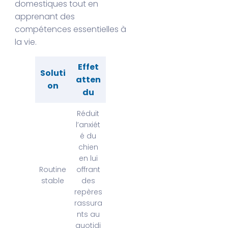
domestiques tout en
apprenant des
compétences essentielles à
la vie.
Effet
Soluti
atten
on
du
Réduit
l’anxiét
é du
chien
en lui
Routine
offrant
stable
des
repères
rassura
nts au
quotidi