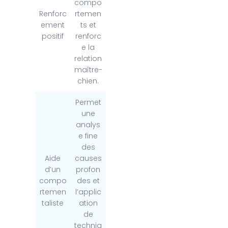
compo
Renforc
rtemen
ement
ts et
positif
renforc
e la
relation
maître-
chien.
Permet
une
analys
e fine
des
Aide
causes
d’un
profon
compo
des et
rtemen
l’applic
taliste
ation
de
techniq