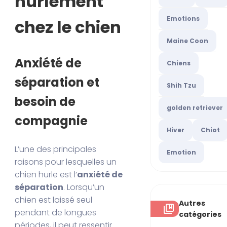
hurlement
Emotions
chez le chien
Maine Coon
Anxiété de
Chiens
séparation et
Shih Tzu
besoin de
golden retriever
compagnie
Hiver
Chiot
L’une des principales
Emotion
raisons pour lesquelles un
chien hurle est l’
anxiété de
séparation
. Lorsqu’un
chien est laissé seul
Autres
pendant de longues
catégories
périodes, il peut ressentir