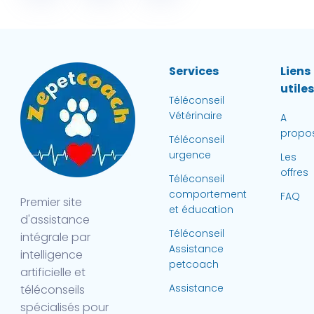
Services
Liens
utile
Téléconseil
Vétérinaire
A
propo
Téléconseil
urgence
Les
offres
Téléconseil
comportement
FAQ
Premier site
et éducation
d'assistance
Téléconseil
intégrale par
Assistance
intelligence
petcoach
artificielle et
Assistance
téléconseils
spécialisés pour