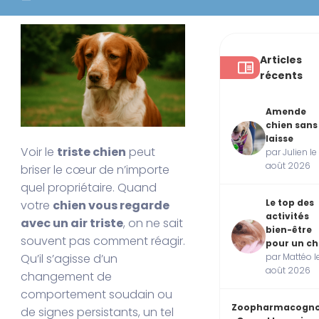
Articles
récents
Amende
chien sans
laisse
Voir le
triste chien
peut
par Julien le
août 2026
briser le cœur de n’importe
quel propriétaire. Quand
Le top des
votre
chien vous regarde
activités
avec un air triste
, on ne sait
bien-être
souvent pas comment réagir.
pour un ch
par Mattéo l
Qu’il s’agisse d’un
août 2026
changement de
comportement soudain ou
Zoopharmacogno
de signes persistants, un tel