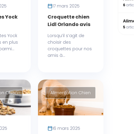
6
arti
025
17 mars 2025
es Yock
Croquette chien
Alim
Lidl Orlando avis
5
arti
tes Yock
Lorsqu’il s’agit de
s en plus
choisir des
armi...
croquettes pour nos
amis à...
on Chien
Alimentation Chien
2025
16 mars 2025