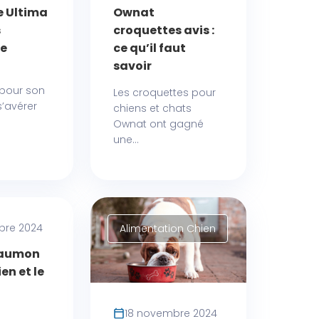
e Ultima
Ownat
s
croquettes avis :
re
ce qu’il faut
savoir
 pour son
Les croquettes pour
s’avérer
chiens et chats
Ownat ont gagné
une...
bre 2024
ent
Alimentation Chien
e pour
saumon
ien et le
18 novembre 2024