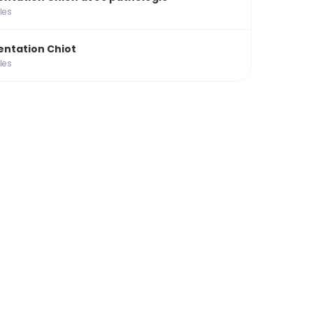
cles
entation Chiot
cles