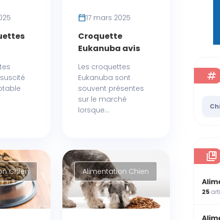
025
17 mars 2025
uettes
Croquette
Eukanuba avis
tes
Les croquettes
 suscité
Eukanuba sont
otable
souvent présentes
sur le marché
Ch
lorsque...
on Chien
Alimentation Chien
Alim
25
art
Alim