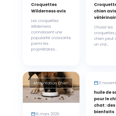
Croquettes
Croquett
Wilderness avis
chien avi
vétérinai
Les croquettes
Wilderness
Choisir les
connaissent une
croquettes
popularité croissante
chien peut 
parmi les
un vrai...
propriétaires...
21 novem
Alimentation Chien
Complém
alimentair
huile de 
Chiens
pour le ch
chat : des
bienfaits
16 mars 2025