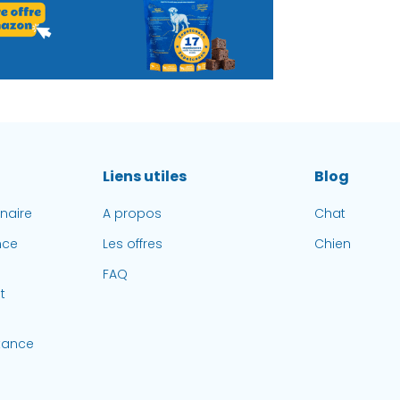
Liens utiles
Blog
inaire
A propos
Chat
nce
Les offres
Chien
FAQ
t
stance