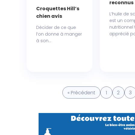
reconnus 
Croquettes Hill’s
L’huile de 
chien avis
est un com
nutritionnel 
Décider de ce que
apprécié pou
l’on donne à manger
à son...
« Précédent
1
2
3