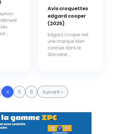
!
Avis croquettes
saumon
edgard cooper
plément
(2025)
très
r...
Edgard Cooper est
une marque bien
connue dans le
domaine...
4
5
6
Suivant »