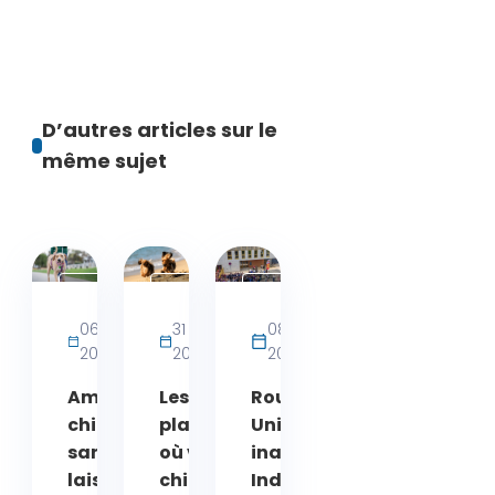
D’autres articles sur le
même sujet
Activités
Actualités
Actualités
bien-
06 août
31 juillet
08 juin
être
2026
2026
2026
chien
Amende
Les
Rouen :
chien
plages
UniLaSalle
sans
où votre
inaugure
laisse
chien
Indivisa,