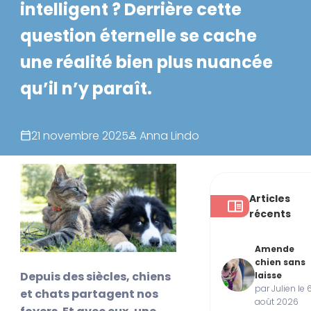
intelligent ? Derrière cette
question éternelle se cache
une réalité bien plus nuancée
qu’il n’y paraît.
21 novembre 2025
Anna Lindo
Articles
récents
Amende
chien sans
Depuis des siècles, chiens
laisse
par Julien le 
et chats partagent nos
août 2026