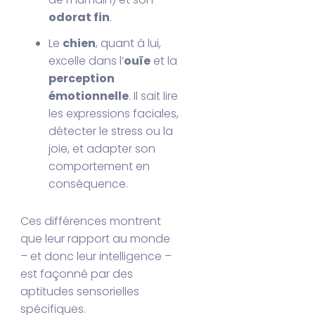
odorat fin
.
Le
chien
, quant à lui,
excelle dans l’
ouïe
et la
perception
émotionnelle
. Il sait lire
les expressions faciales,
détecter le stress ou la
joie, et adapter son
comportement en
conséquence.
Ces différences montrent
que leur rapport au monde
– et donc leur intelligence –
est façonné par des
aptitudes sensorielles
spécifiques.