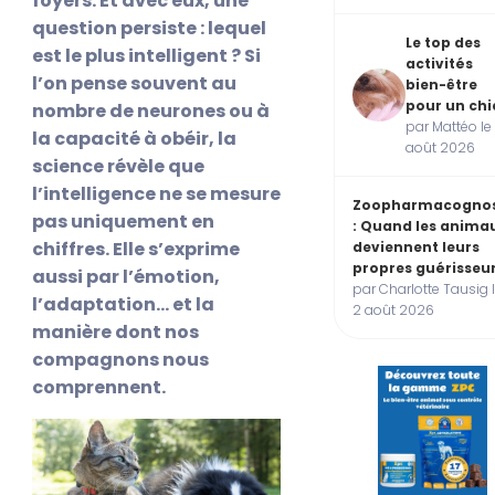
foyers. Et avec eux, une
question persiste : lequel
Le top des
est le plus intelligent ? Si
activités
l’on pense souvent au
bien-être
pour un chi
nombre de neurones ou à
par Mattéo le
la capacité à obéir, la
août 2026
science révèle que
l’intelligence ne se mesure
Zoopharmacognos
pas uniquement en
: Quand les anima
chiffres. Elle s’exprime
deviennent leurs
propres guérisseu
aussi par l’émotion,
par Charlotte Tausig 
l’adaptation… et la
2 août 2026
manière dont nos
compagnons nous
comprennent.