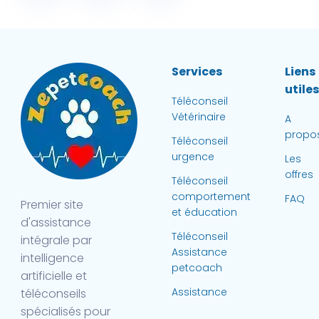
Services
Liens
utile
Téléconseil
Vétérinaire
A
propo
Téléconseil
urgence
Les
offres
Téléconseil
comportement
FAQ
Premier site
et éducation
d'assistance
Téléconseil
intégrale par
Assistance
intelligence
petcoach
artificielle et
Assistance
téléconseils
spécialisés pour