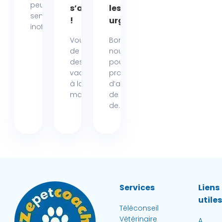
peut
s’amuser
les
sembler
!
urgences
inoffensif....
Vous rêvez
Bonne
de passer
nouvelle
des
pour les
vacances
propriétaires
à la mer,
d’animaux
mais...
de la région
de...
Services
Liens
utile
Téléconseil
Vétérinaire
A