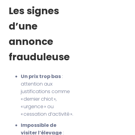
Les signes
d’une
annonce
frauduleuse
Un prix trop bas
:
attention aux
justifications comme
« dernier chiot »,
« urgence » ou
« cessation d’activité ».
Impossible de
visiter l’élevage
: