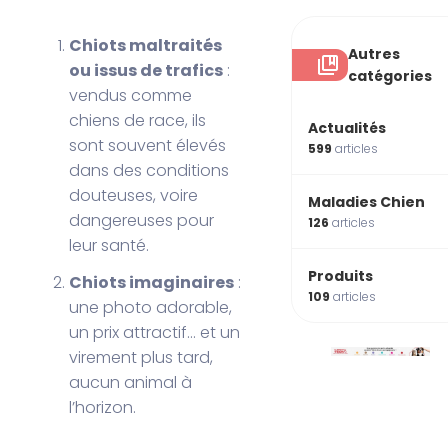
Chiots maltraités
Autres
ou issus de trafics
:
catégories
vendus comme
chiens de race, ils
Actualités
sont souvent élevés
599
articles
dans des conditions
douteuses, voire
Maladies Chien
dangereuses pour
126
articles
leur santé.
Produits
Chiots imaginaires
:
109
articles
une photo adorable,
un prix attractif… et un
virement plus tard,
aucun animal à
l’horizon.