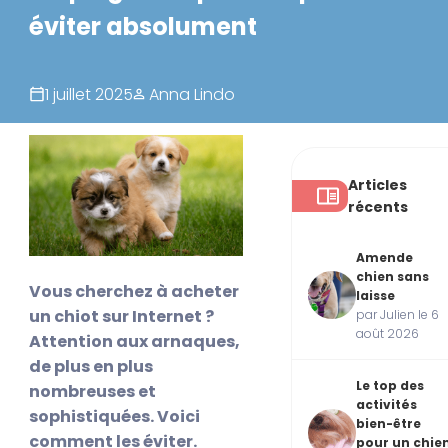
éviter absolument
1 juillet 2025
Anna Lindo
Articles
récents
Amende
chien sans
Vous cherchez à acheter
laisse
un chiot sur Internet ?
par Julien le 6
août 2026
Attention aux arnaques,
de plus en plus
Le top des
nombreuses et
activités
sophistiquées. Voici
bien-être
comment les éviter.
pour un chie