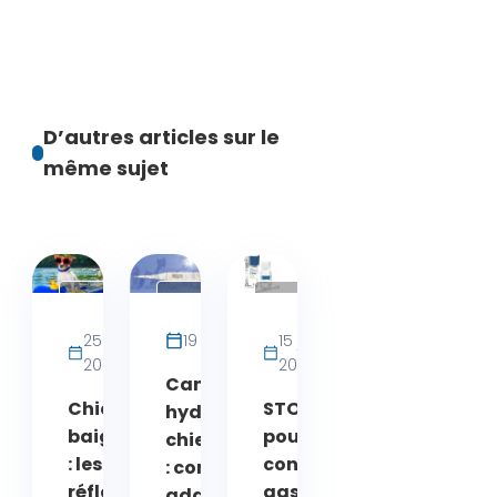
D’autres articles sur le
même sujet
Activités
Conseils
Produits
chien
Santé
25 juillet
19 juillet 2026
15 juillet
Chat
2026
2026
Canicule et
Chien &
STOMEK®
hydratation
baignades
pour le
chien et chat
: les bons
confort
: comment
réflexes
gastrique
adapter