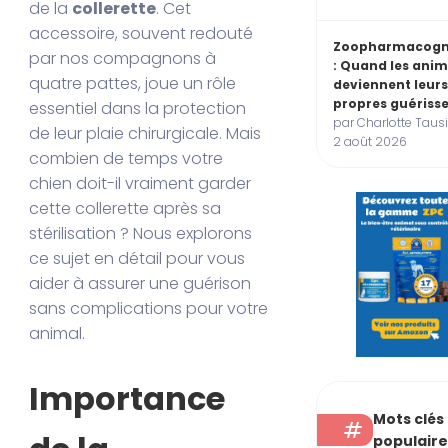
de la
collerette
. Cet
accessoire, souvent redouté
Zoopharmacogn
par nos compagnons à
: Quand les ani
quatre pattes, joue un rôle
deviennent leur
propres guériss
essentiel dans la protection
par Charlotte Tausi
de leur plaie chirurgicale. Mais
2 août 2026
combien de temps votre
chien doit-il vraiment garder
cette collerette après sa
stérilisation ? Nous explorons
ce sujet en détail pour vous
aider à assurer une guérison
sans complications pour votre
animal.
Importance
Mots clés
populaire