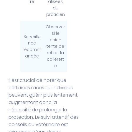
re
alisées
du
praticien
Observer
si le
Surveilla
chien
nce
tente de
recomm
retirer la
andée
collerett
e
Il est crucial de noter que
certaines races ou individus
peuvent guérir plus lentement,
augmentant donc la
nécessité de prolonger la
protection. Le suivi attentif des
conseils du vétérinaire est
primordial. Vous devez