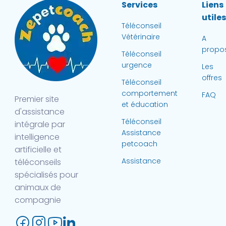
Services
Liens
utile
Téléconseil
Vétérinaire
A
propo
Téléconseil
urgence
Les
offres
Téléconseil
comportement
FAQ
Premier site
et éducation
d'assistance
Téléconseil
intégrale par
Assistance
intelligence
petcoach
artificielle et
Assistance
téléconseils
spécialisés pour
animaux de
compagnie