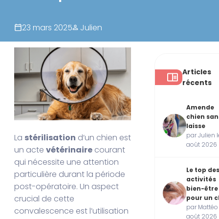
23 mars 2025
Julien
Articles
récents
Amende
chien san
laisse
par Julien l
La
stérilisation
d’un chien est
août 2026
un acte
vétérinaire
courant
qui nécessite une attention
Le top de
particulière durant la période
activités
post-opératoire. Un aspect
bien-être
crucial de cette
pour un c
par Mattéo 
convalescence est l’utilisation
août 2026