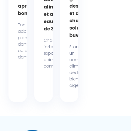
après un
des chiens
alimentation
bon bain !
et des
et apport en
chats en
eau au-delà
Ton chien
solution
de 35°C
adore
buvable
plonger
Chaque été, les
dans la mer
fortes chaleurs
Stomek®, est
ou barboter
exposent nos
un
dans...
animaux de
complément
compagnie...
alimentaire
dédié au
bien-être
digestif des...