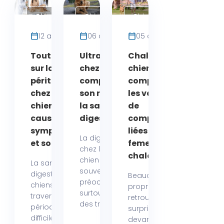
Chien
Chien
Chien
12 avril 2026
06 avril 2026
05 avril 2026
Tout savoir
Ultra levure
Chaleur chez le
sur la
chez le chien :
chien mâle :
péritonite
comprendre
comprendre
chez le
son rôle pour
les variations
chien :
la santé
de
causes,
digestive
comportement
symptômes
liées aux
La digestion
et solutions
femelles en
chez le
chaleur
chien soulève
La santé
souvent des
digestive des
Beaucoup de
préoccupations,
chiens peut
propriétaires se
surtout lorsque
traverser des
retrouvent parfois
des troubles...
périodes
surpris
difficiles.
devant l’agitation