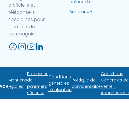
petcoach
artificielle et
Assistance
téléconseils
spécialisés pour
animaux de
compagnie
Processus
Conditions
Conditions
Mentions
de
Politique de
Générales de
générales
ACH
légales
paiement
confidentialité
Vente –
d’utilisation
sécurisé
Abonnement