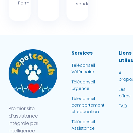
Parmi les...
soudaine de leur...
Services
Liens
utile
Téléconseil
Vétérinaire
A
propo
Téléconseil
urgence
Les
offres
Téléconseil
comportement
FAQ
Premier site
et éducation
d'assistance
Téléconseil
intégrale par
Assistance
intelligence