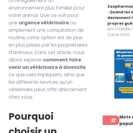
offre également un
Zoopharmac
environnement plus familier pour
: Quand les
votre animal. Que ce soit pour
deviennent 
une
urgence vétérinaire
ou
propres gué
par Charlotte 
simplement une consultation de
2 août 2026
routine, cette option est de plus
en plus prisée par les propriétaires
d’animaux. Dans cet article, nous
allons explorer
comment faire
venir un vétérinaire à domicile
,
ce que cela impliquent, ainsi que
les différents services qu’un
vétérinaire peut offrir directement
chez vous.
Pourquoi
Mots 
popul
choisir un