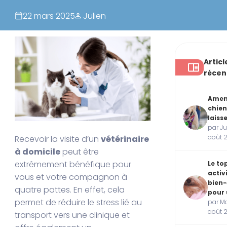
22 mars 2025
Julien
Articl
récen
Ame
chien
laiss
par Ju
août 
Recevoir la visite d’un
vétérinaire
à domicile
peut être
extrêmement bénéfique pour
Le to
activ
vous et votre compagnon à
bien-
quatre pattes. En effet, cela
pour 
permet de réduire le stress lié au
par Ma
août 
transport vers une clinique et