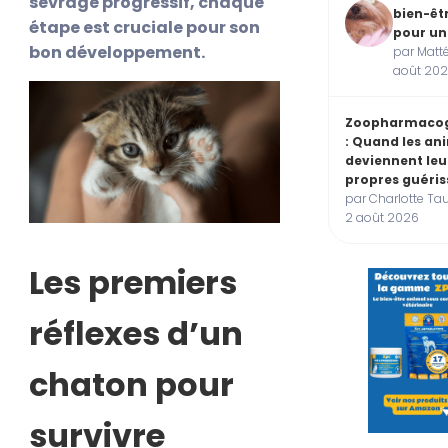
sevrage progressif, chaque
bien-êt
étape est cruciale pour son
pour un
bon développement.
par Matté
août 20
Zoopharmacog
: Quand les a
deviennent leu
propres guéris
par Charlotte Tau
2 août 2026
Les premiers
réflexes d’un
chaton pour
survivre