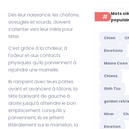
Mots cl
Dès leur naissance, les chatons,
populai
aveugles et sourds, doivent
s’orienter vers leur mère pour
téter.
Chien
C
C’est grâce à la chaleur, à
Emotions
l’odeur et aux contacts
physiques qu’ils parviennent à
Maine Coon
rejoindre une mamelle.
Chiens
Ils rampent avec leurs pattes
avant et avancent à tâtons, la
Shih Tzu
tête balayant de gauche à
golden retri
droite jusqu’à atteindre le bon
emplacement. Lorsqu’ils y
Hiver
Ch
parviennent, ils se jettent
littéralement sur le mamelon, la
Emotion