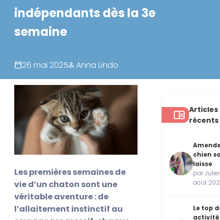
indépendants dès la 3e
semaine
26 mai 2025
Anna Lindo
Articles
récents
Amend
chien s
laisse
Les premières semaines de
par Julie
août 20
vie d’un chaton sont une
véritable aventure : de
l’allaitement instinctif au
Le top d
activité