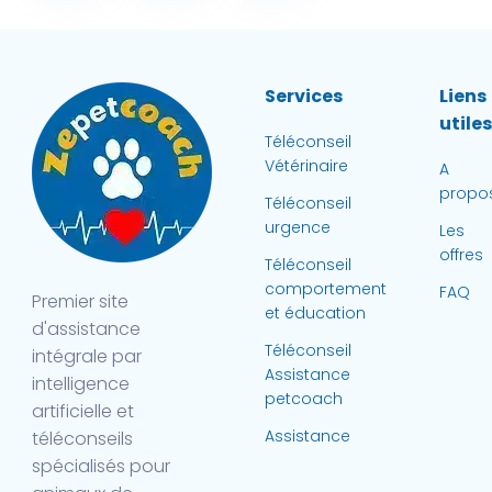
Services
Liens
utile
Téléconseil
Vétérinaire
A
propo
Téléconseil
urgence
Les
offres
Téléconseil
comportement
FAQ
Premier site
et éducation
d'assistance
Téléconseil
intégrale par
Assistance
intelligence
petcoach
artificielle et
Assistance
téléconseils
spécialisés pour