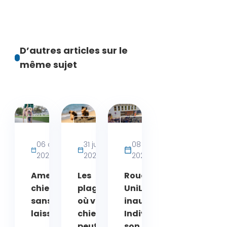
D’autres articles sur le
même sujet
Activités
Actualités
Actualités
bien-
06 août
31 juillet
08 juin
être
2026
2026
2026
chien
Amende
Les
Rouen :
chien
plages
UniLaSalle
sans
où votre
inaugure
laisse
chien
Indivisa,
peut
son