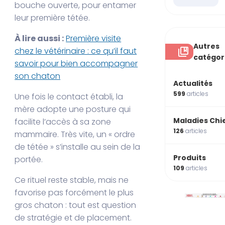
bouche ouverte, pour entamer
leur première tétée.
À lire aussi :
Première visite
Autres
chez le vétérinaire : ce qu’il faut
catégor
savoir pour bien accompagner
son chaton
Actualités
599
articles
Une fois le contact établi, la
mère adopte une posture qui
Maladies Chi
facilite l’accès à sa zone
126
articles
mammaire. Très vite, un « ordre
de tétée » s’installe au sein de la
Produits
portée.
109
articles
Ce rituel reste stable, mais ne
favorise pas forcément le plus
gros chaton : tout est question
de stratégie et de placement.