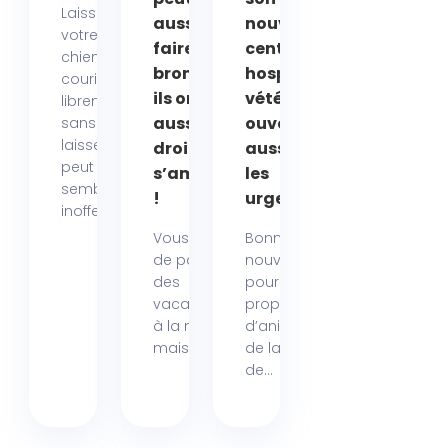
Laisser
aussi se
nouveau
votre
faire
centre
chien
bronzer :
hospitalier
courir
ils ont
vétérinaire
librement
aussile
ouvert
sans
laisse
droit de
aussi pour
peut
s’amuser
les
sembler
!
urgences
inoffensif....
Vous rêvez
Bonne
de passer
nouvelle
des
pour les
vacances
propriétaires
à la mer,
d’animaux
mais...
de la région
de...