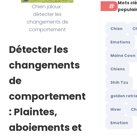
Mots cl
Chien jaloux :
populai
détecter les
changements de
Chien
C
comportement
Emotions
Détecter les
Maine Coon
changements
Chiens
de
Shih Tzu
comportement
golden retri
: Plaintes,
Hiver
Ch
Emotion
aboiements et