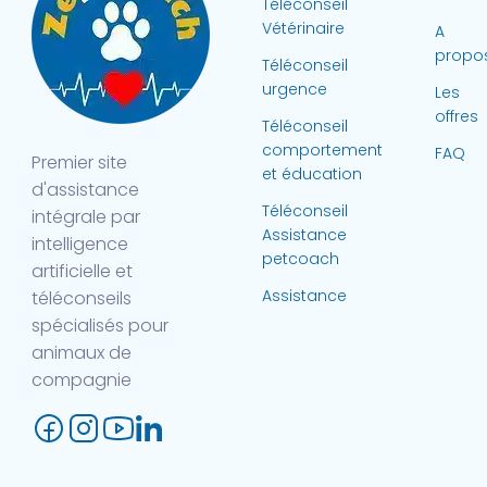
Téléconseil
Vétérinaire
A
propo
Téléconseil
urgence
Les
offres
Téléconseil
comportement
FAQ
Premier site
et éducation
d'assistance
Téléconseil
intégrale par
Assistance
intelligence
petcoach
artificielle et
Assistance
téléconseils
spécialisés pour
animaux de
compagnie