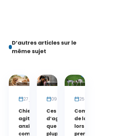
D’autres articles sur le
même sujet
Troubles du
Actualités
Chien
comportement
27 juillet 2026
09 mai 2025
25 avril 2025
chez le Chat
Chien ou chat
Ces 4 formes
Comportement
agité, agressif ou
d’agressivité
de la chienne
anxieux en été :
que la
lors de ses
comprendre et
plupart des
premières