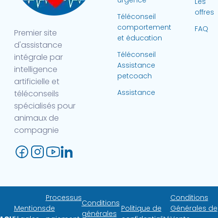
urgence
Les
offres
Téléconseil
comportement
FAQ
Premier site
et éducation
d'assistance
Téléconseil
intégrale par
Assistance
intelligence
petcoach
artificielle et
Assistance
téléconseils
spécialisés pour
animaux de
compagnie
Processus
Conditions
Conditions
Mentions
de
Politique de
Générales de
générales