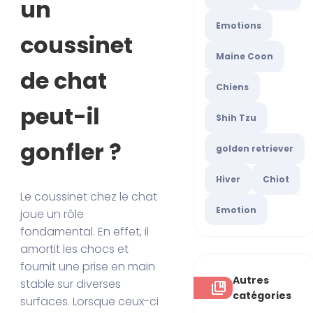
un
Emotions
coussinet
Maine Coon
de chat
Chiens
peut-il
Shih Tzu
gonfler ?
golden retriever
Hiver
Chiot
Le coussinet chez le chat
Emotion
joue un rôle
fondamental. En effet, il
amortit les chocs et
fournit une prise en main
Autres
stable sur diverses
catégories
surfaces. Lorsque ceux-ci