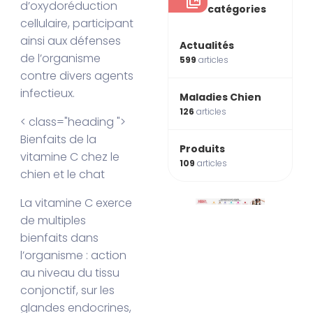
d’oxydoréduction
catégories
cellulaire, participant
ainsi aux défenses
Actualités
de l’organisme
599
articles
contre divers agents
infectieux.
Maladies Chien
126
articles
< class="heading ">
Bienfaits de la
Produits
vitamine C chez le
109
articles
chien et le chat
La vitamine C exerce
de multiples
bienfaits dans
l’organisme : action
au niveau du tissu
conjonctif, sur les
glandes endocrines,