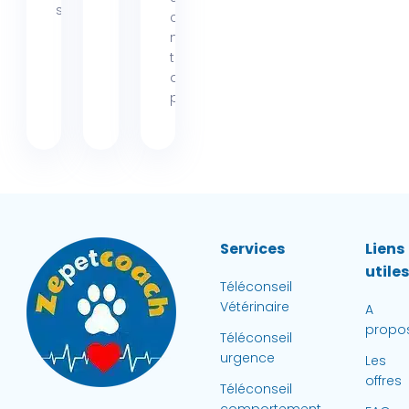
seulement...
complément
nutritionnel
très
apprécié
pour...
Services
Liens
utile
Téléconseil
Vétérinaire
A
propo
Téléconseil
urgence
Les
offres
Téléconseil
comportement