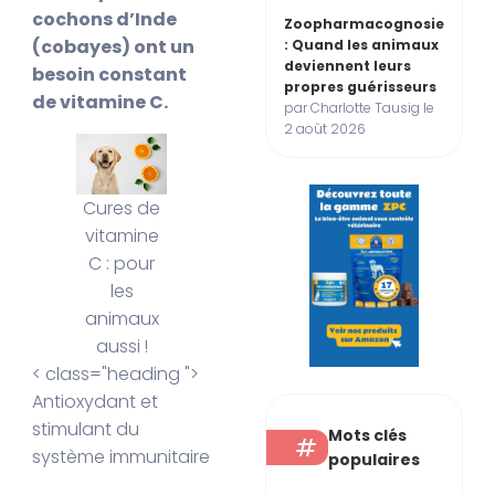
cochons d’Inde
Zoopharmacognosie
(cobayes) ont un
: Quand les animaux
deviennent leurs
besoin constant
propres guérisseurs
de vitamine C.
par Charlotte Tausig le
2 août 2026
Cures de
vitamine
C : pour
les
animaux
aussi !
< class="heading ">
Antioxydant et
stimulant du
Mots clés
système immunitaire
populaires