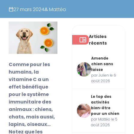
27 mars 2024
Mattéo
Articles
récents
Amende
Comme pour les
chien sans
laisse
humains, la
par Julien le 6
vitamine C a un
août 2026
effet bénéfique
pour le système
Le top des
immunitaire des
activités
bien-être
animaux : chiens,
pour un chien
chats, mais aussi,
par Mattéo le 5
lapins, oiseaux…
août 2026
Notez que les