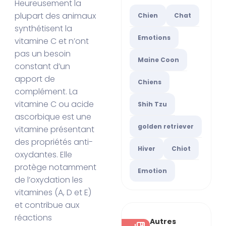
Heureusement la
plupart des animaux
Chien
Chat
synthétisent la
Emotions
vitamine C et n’ont
pas un besoin
Maine Coon
constant d’un
apport de
Chiens
complément. La
vitamine C ou acide
Shih Tzu
ascorbique est une
golden retriever
vitamine présentant
des propriétés anti-
Hiver
Chiot
oxydantes. Elle
protège notamment
Emotion
de l’oxydation les
vitamines (A, D et E)
et contribue aux
réactions
Autres