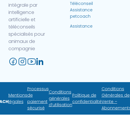
Téléconseil
intégrale par
Assistance
intelligence
petcoach
artificielle et
Assistance
téléconseils
spécialisés pour
animaux de
compagnie
Processus
Conditions
Conditions
Mentions
de
Politique de
Générales de
générales
ACH
légales
paiement
confidentialité
Vente –
d’utilisation
sécurisé
Abonnement