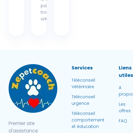
partie des
troubles
urinaires...
Services
Liens
utile
Téléconseil
Vétérinaire
A
propo
Téléconseil
urgence
Les
offres
Téléconseil
comportement
FAQ
Premier site
et éducation
d'assistance