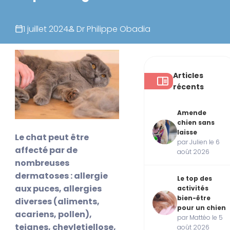
1 juillet 2024
Dr Philippe Obadia
Articles
récents
Amende
chien sans
laisse
Le chat peut être
par Julien le 6
affecté par de
août 2026
nombreuses
dermatoses : allergie
Le top des
aux puces, allergies
activités
bien-être
diverses (aliments,
pour un chien
acariens, pollen),
par Mattéo le 5
teignes, cheyletiellose,
août 2026