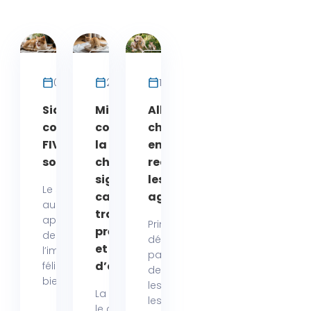
Maladies
Maladies
Maladies
Chat
Chat
Chat
07 juillet 2026
29 juin 2026
14 juin 2026
Sida du chat :
Mieux
Allergie
comprendre le
comprendre
chien chat
FIV et protéger
la cystite
en été :
son compagnon
chez le chat :
reconnaître
signes,
les signes et
Le sida du chat,
causes,
agir vite
aussi
traitements,
appelé fiv ou virus
Principalement
prévention
de
déclenchées
et conseils
l’immunodéficience
par les pollens
d’expert
féline, inquiète
de graminées,
bien...
les acariens,
La cystite chez
les...
le chat fait