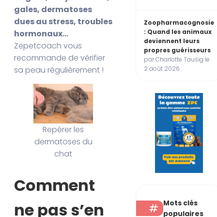
gales, dermatoses
dues au stress, troubles
Zoopharmacognosie
: Quand les animaux
hormonaux…
deviennent leurs
Zepetcoach vous
propres guérisseurs
recommande de vérifier
par Charlotte Tausig le
2 août 2026
sa peau régulièrement !
Repérer les
dermatoses du
chat
Comment
Mots clés
ne pas s’en
populaires