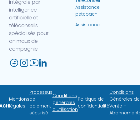
Téléconseil
intégrale par
Assistance
intelligence
petcoach
artificielle et
Assistance
téléconseils
spécialisés pour
animaux de
compagnie
Processus
Conditions
Conditions
Mentions
de
Politique de
Générales de
générales
ACH
légales
paiement
confidentialité
Vente –
d’utilisation
sécurisé
Abonnement