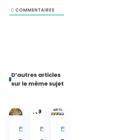
0
COMMENTAIRES
D’autres articles
sur le même sujet
Parasite
Parasite
Parasite
Chat
Chat
Chat
22 juin 2026
10 juin 2026
14 avril 2026