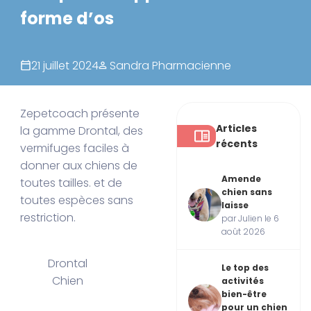
forme d’os
21 juillet 2024
Sandra Pharmacienne
Zepetcoach présente
Articles
la gamme Drontal, des
récents
vermifuges faciles à
donner aux chiens de
Amende
toutes tailles. et de
chien sans
toutes espèces sans
laisse
restriction.
par Julien le 6
août 2026
Drontal
Le top des
Chien
activités
bien-être
pour un chien