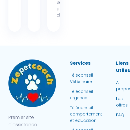
Seresto, ce
grand
classique...
Services
Liens
utile
Téléconseil
Vétérinaire
A
propo
Téléconseil
urgence
Les
offres
Téléconseil
comportement
FAQ
Premier site
et éducation
d'assistance