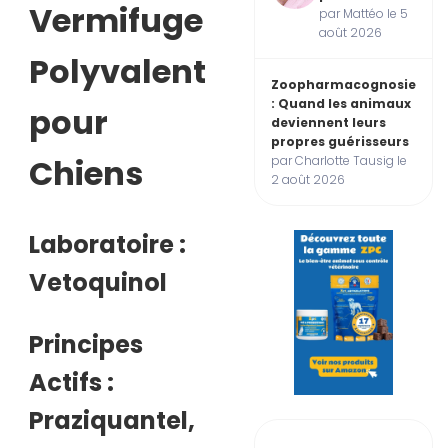
Vermifuge
par Mattéo le 5
août 2026
Polyvalent
Zoopharmacognosie
: Quand les animaux
pour
deviennent leurs
propres guérisseurs
Chiens
par Charlotte Tausig le
2 août 2026
Laboratoire :
Vetoquinol
Principes
Actifs :
Praziquantel,