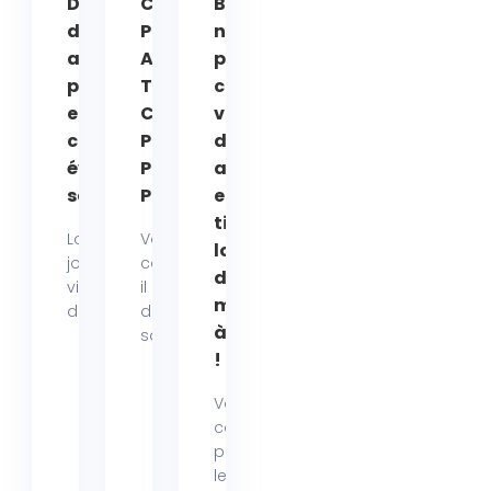
Dangers cachés
COMMENT
Bonne
des
PROTÉGER VOS
nouvelle
antiparasitaires
ANIMAUX DES
pour votre
pour animaux
TIQUES EN ÉTÉ :
chien ou
en été : nos
CONSEILS
votre chat :
conseils pour
PRATIQUES
des colliers
éviter les effets
POUR
anti-puces
secondaires !
PROPRIÉTAIRES
et anti-
tiques
Lorsque les beaux
Votre
longue
jours arrivent, la
compagnon a-t-
durée
vigilance autour
il déjà attrapé
maintenant
des traitements...
des tiques à la
à prix réduit
saison...
!
Vous
connaissez
peut-être déjà
le collier