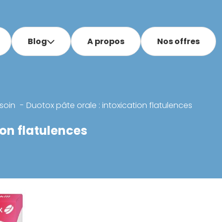
Blog
A propos
Nos offres
soin
Duotox pâte orale : intoxication flatulences
ion flatulences