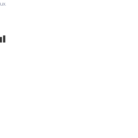
ux.
al