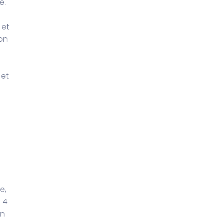
e.
 et
ion
et
e,
s 4
un