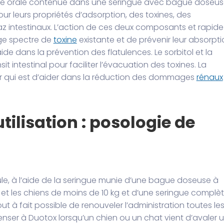
te orale contenue dans une seringue avec bague doseus
our leurs propriétés d’adsorption, des toxines, des
az intestinaux. L’action de ces deux composants et rapide
ge spectre de
toxine
existante et de prévenir leur absorpt
 aide dans la prévention des flatulences. Le sorbitol et la
 intestinal pour faciliter l’évacuation des toxines. La
eur qui est d’aider dans la réduction des dommages
rénaux
tilisation : posologie de
le, à l’aide de la seringue munie d’une bague doseuse à
s et les chiens de moins de 10 kg et d’une seringue complèt
tout à fait possible de renouveler l’administration toutes le
nser à Duotox lorsqu’un chien ou un chat vient d’avaler 