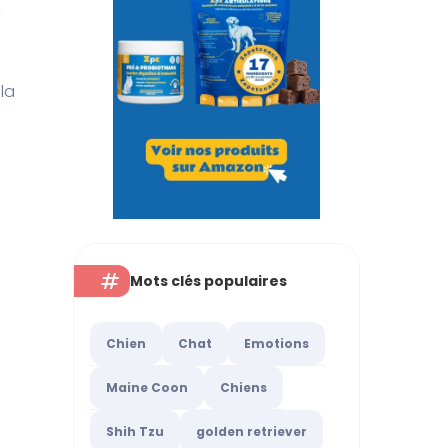
la
Mots clés populaires
Chien
Chat
Emotions
Maine Coon
Chiens
Shih Tzu
golden retriever