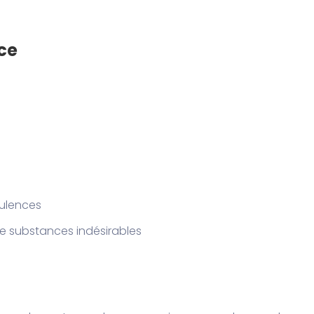
ce
tulences
e substances indésirables