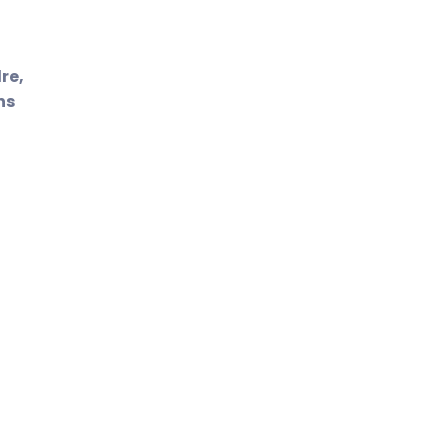
re,
ns