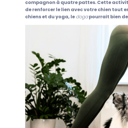
compagnon à quatre pattes. Cette activité
de renforcer le lien avec votre chien tout 
chiens et du yoga, le
doga
pourrait bien de