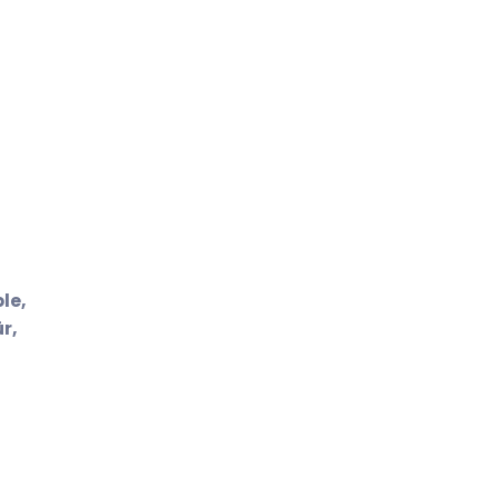
le,
r,