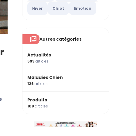
Hiver
Chiot
Emotion
Autres catégories
r
Actualités
599
articles
Maladies Chien
126
articles
e
Produits
109
articles