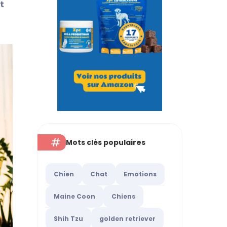
t
Mots clés populaires
Chien
Chat
Emotions
Maine Coon
Chiens
Shih Tzu
golden retriever