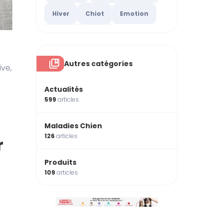
Hiver
Chiot
Emotion
Autres catégories
ive,
Actualités
599
articles
Maladies Chien
126
articles
r
Produits
109
articles