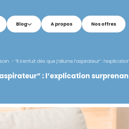
Blog
A propos
Nos offres
soin
“Il s’enfuit dès que j’allume l’aspirateur” : l’expli
 l’aspirateur” : l’explication surpre