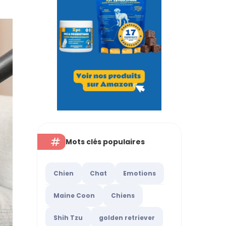
Mots clés populaires
Chien
Chat
Emotions
Maine Coon
Chiens
Shih Tzu
golden retriever