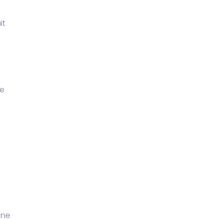
it
ne
une