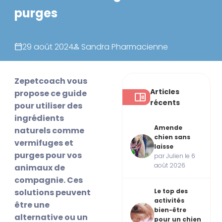
purges
29 août 2024
Sandra Pharmacienne
Zepetcoach vous
Articles
propose ce guide
récents
pour utiliser des
ingrédients
Amende
naturels comme
chien sans
vermifuges et
laisse
purges pour vos
par Julien le 6
août 2026
animaux de
compagnie. Ces
solutions peuvent
Le top des
activités
être une
bien-être
alternative ou un
pour un chien