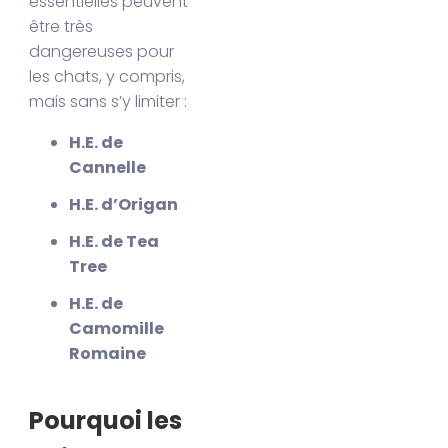
essentielles peuvent
être très
dangereuses pour
les chats, y compris,
mais sans s’y limiter :
H.E. de
Cannelle
H.E. d’Origan
H.E. de Tea
Tree
H.E. de
Camomille
Romaine
Pourquoi les