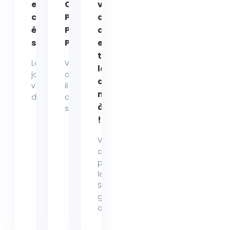
en été : nos
CONSEILS
votre chat :
conseils pour
PRATIQUES
des colliers
éviter les effets
POUR
anti-puces
secondaires !
PROPRIÉTAIRES
et anti-
tiques
Lorsque les beaux
Votre
longue
jours arrivent, la
compagnon a-t-
durée
vigilance autour
il déjà attrapé
maintenant
des traitements...
des tiques à la
à prix réduit
saison...
!
Vous
connaissez
peut-être déjà
le collier
Seresto, ce
grand
classique...