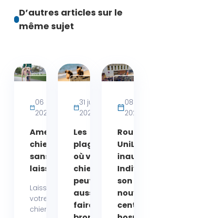
D’autres articles sur le
même sujet
Activités
Actualités
Actualités
bien-
06 août
31 juillet
08 juin
être
2026
2026
2026
chien
Amende
Les
Rouen :
chien
plages
UniLaSalle
sans
où votre
inaugure
laisse
chien
Indivisa,
peut
son
Laisser
aussi se
nouveau
votre
faire
centre
chien
bronzer :
hospitalier