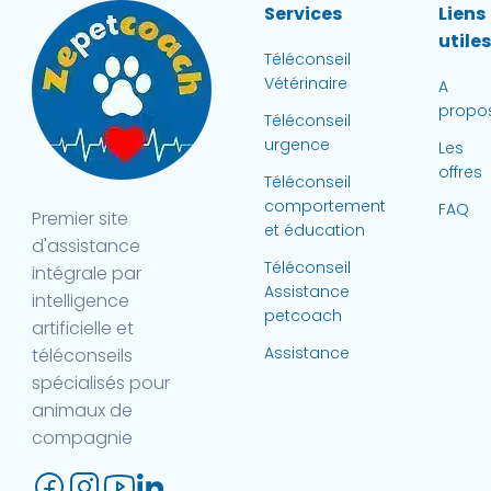
Services
Liens
utile
Téléconseil
Vétérinaire
A
propo
Téléconseil
urgence
Les
offres
Téléconseil
comportement
FAQ
Premier site
et éducation
d'assistance
Téléconseil
intégrale par
Assistance
intelligence
petcoach
artificielle et
Assistance
téléconseils
spécialisés pour
animaux de
compagnie