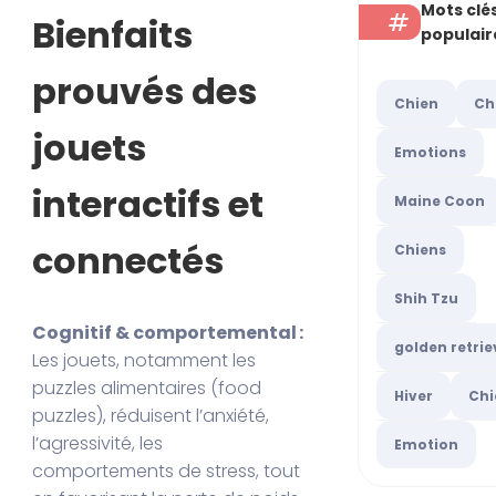
Mots clé
Bienfaits
populair
prouvés des
Chien
Ch
jouets
Emotions
interactifs et
Maine Coon
connectés
Chiens
Shih Tzu
Cognitif & comportemental :
golden retrie
Les jouets, notamment les
puzzles alimentaires (food
Hiver
Chi
puzzles), réduisent l’anxiété,
l’agressivité, les
Emotion
comportements de stress, tout