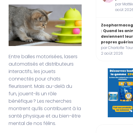
par Mattéo
août 202
Zoopharmacog
: Quand les an
deviennent leu
propres guéris
par Charlotte Taus
2 août 2026
Entre balles motorisées, lasers
automatisés et distributeurs
interactifs, les jouets
connectés pour chats
fleurissent. Mais au-delà du
fun, jouent-ils un rôle
bénéfique ? Les recherches
montrent qu’ils contribuent à la
santé physique et au bien-être
mental de nos félins.