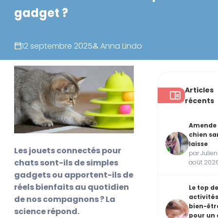
gadget ?
12 septembre 2025
Anna Lindo
Articles
récents
Amende
chien sa
laisse
Les jouets connectés pour
par Julien
chats sont-ils de simples
août 202
gadgets ou apportent-ils de
réels bienfaits au quotidien
Le top d
activité
de nos compagnons ? La
bien-êtr
science répond.
pour un 