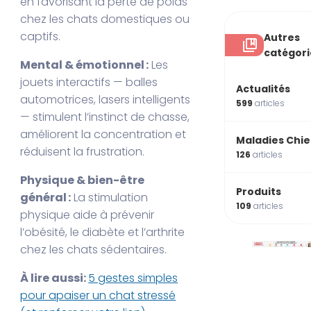
en favorisant la perte de poids
chez les chats domestiques ou
captifs.
Autres
catégori
Mental & émotionnel :
Les
jouets interactifs — balles
Actualités
automotrices, lasers intelligents
599
articles
— stimulent l’instinct de chasse,
améliorent la concentration et
Maladies Chi
réduisent la frustration.
126
articles
Physique & bien-être
Produits
général :
La stimulation
109
articles
physique aide à prévenir
l’obésité, le diabète et l’arthrite
chez les chats sédentaires.
À lire aussi:
5 gestes simples
pour apaiser un chat stressé