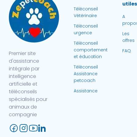
utile
Téléconseil
Vétérinaire
A
propo
Téléconseil
urgence
Les
offres
Téléconseil
comportement
FAQ
Premier site
et éducation
d'assistance
Téléconseil
intégrale par
Assistance
intelligence
petcoach
artificielle et
Assistance
téléconseils
spécialisés pour
animaux de
compagnie