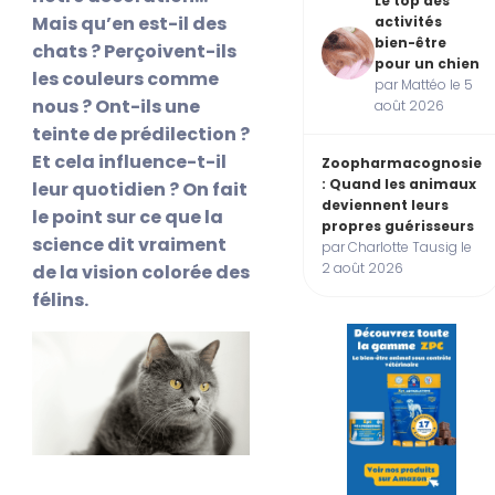
Le top des
Mais qu’en est-il des
activités
bien-être
chats ? Perçoivent-ils
pour un chien
les couleurs comme
par Mattéo le 5
nous ? Ont-ils une
août 2026
teinte de prédilection ?
Et cela influence-t-il
Zoopharmacognosie
: Quand les animaux
leur quotidien ? On fait
deviennent leurs
le point sur ce que la
propres guérisseurs
science dit vraiment
par Charlotte Tausig le
2 août 2026
de la vision colorée des
félins.