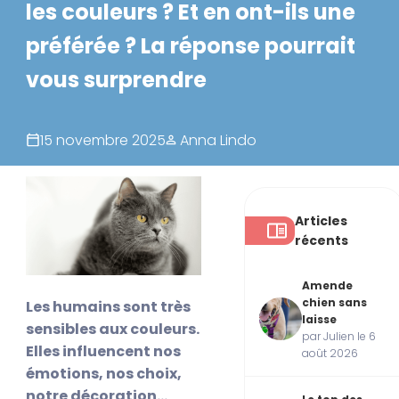
les couleurs ? Et en ont-ils une
préférée ? La réponse pourrait
vous surprendre
15 novembre 2025
Anna Lindo
Articles
récents
Amende
chien sans
Les humains sont très
laisse
sensibles aux couleurs.
par Julien le 6
Elles influencent nos
août 2026
émotions, nos choix,
notre décoration…