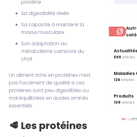
protéine
Sa digestibilité réelle
Sa capacité à maintenir la
Autr
masse musculaire
caté
Son adaptation au
Actualité
métabolisme carnivore du
599
articles
chat
Maladies 
Un aliment riche en protéines n’est
126
articles
pas forcément de qualité si ces
protéines sont peu digestibles ou
Produits
mal équilibrées en acides aminés
109
articles
essentiels.
🥩 Les protéines