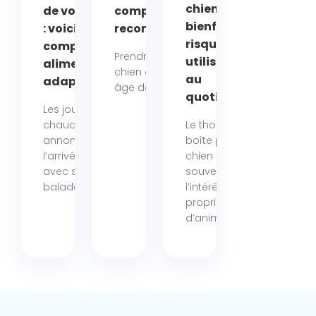
chien :
de votre chien
comparatif et
bienfaits,
: voici les
recommandations
risques et
compléments
Prendre soin d’un
utilisation
alimentaires
chien qui avance en
au
adapté
âge demande une...
quotidien
Les journées
chaudes
Le thon en
annoncent
boîte pour
l’arrivée de l’été
chien suscite
avec ses
souvent
balades...
l’intérêt des
propriétaires
d’animaux....