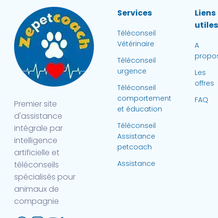
Services
Liens
utile
Téléconseil
Vétérinaire
A
propo
Téléconseil
urgence
Les
offres
Téléconseil
comportement
FAQ
Premier site
et éducation
d'assistance
Téléconseil
intégrale par
Assistance
intelligence
petcoach
artificielle et
Assistance
téléconseils
spécialisés pour
animaux de
compagnie