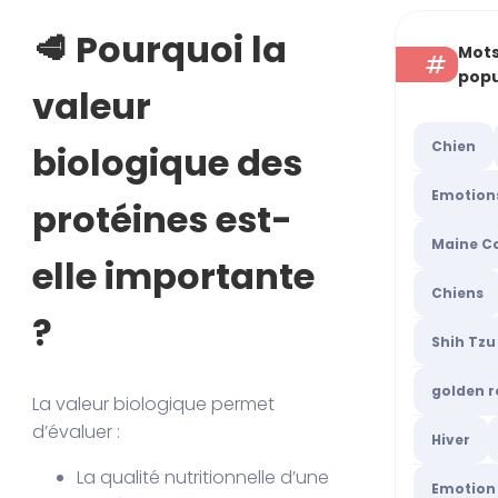
🥩 Pourquoi la
Mots
popu
valeur
Chien
biologique des
Emotion
protéines est-
Maine C
elle importante
Chiens
?
Shih Tzu
golden r
La valeur biologique permet
d’évaluer :
Hiver
La qualité nutritionnelle d’une
Emotion