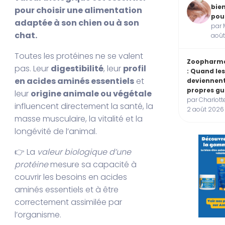
bie
pour choisir une alimentation
pou
adaptée à son chien ou à son
par 
chat.
août
Toutes les protéines ne se valent
Zoopharm
pas. Leur
digestibilité
, leur
profil
: Quand le
en acides aminés essentiels
et
deviennent
propres gu
leur
origine animale ou végétale
par Charlott
influencent directement la santé, la
2 août 2026
masse musculaire, la vitalité et la
longévité de l’animal.
👉 La
valeur biologique d’une
protéine
mesure sa capacité à
couvrir les besoins en acides
aminés essentiels et à être
correctement assimilée par
l’organisme.