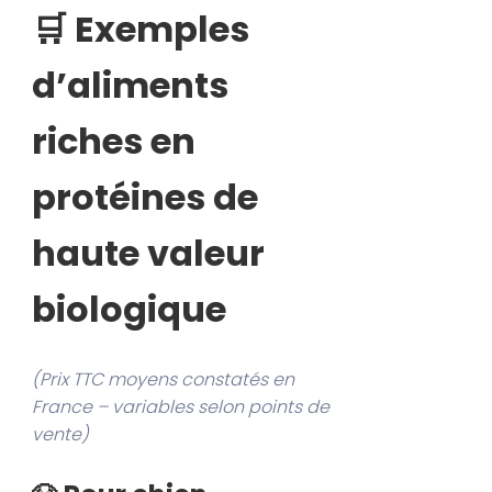
🛒 Exemples
d’aliments
riches en
protéines de
haute valeur
biologique
(Prix TTC moyens constatés en
France – variables selon points de
vente)