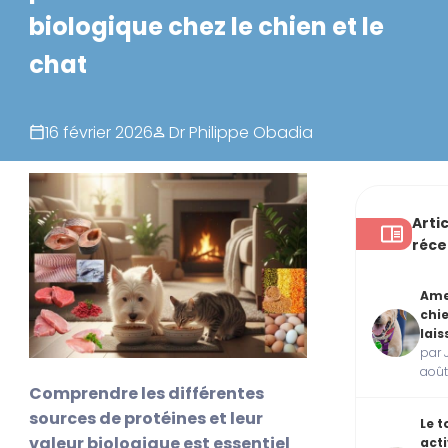
biologique chez le chien et le
chat
16 février 2026
Dr Philippe Obadia
Arti
réce
Am
chi
lais
par J
aoû
Comprendre les différentes
sources de protéines et leur
Le t
valeur biologique est essentiel
acti