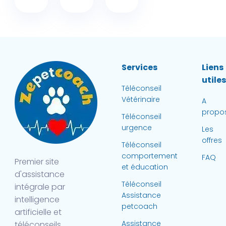
Services
Liens
utile
Téléconseil
Vétérinaire
A
propo
Téléconseil
urgence
Les
offres
Téléconseil
comportement
FAQ
Premier site
et éducation
d'assistance
Téléconseil
intégrale par
Assistance
intelligence
petcoach
artificielle et
Assistance
téléconseils