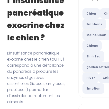
l’insuffisance
pancréatique
Chien
Ch
exocrine chez
Emotions
le chien ?
Maine Coon
Chiens
L’insuffisance pancréatique
Shih Tzu
exocrine chez le chien (ou IPE)
correspond à une défaillance
golden retrie
du pancréas à produire les
enzymes digestives
Hiver
Chi
essentielles (lipases, amylases,
Emotion
protéases) permettant
d’assimiler correctement les
aliments.