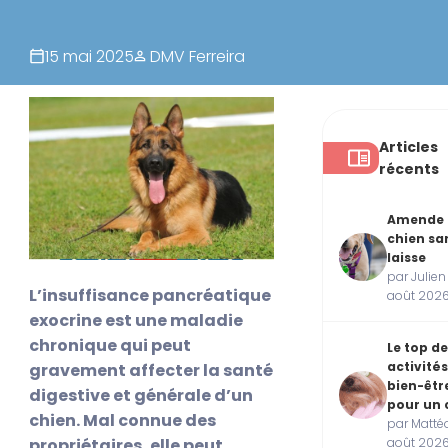
15 mai 2025
DMV Ferreira
Articles
récents
Amende
chien sa
laisse
par Julien
L’insuffisance pancréatique
août 202
exocrine est une maladie
chronique qui peut
Le top de
activités
gravement affecter la santé
bien-êtr
digestive et générale d’un
pour un 
chien. Mal connue des
par Mattéo
août 202
propriétaires, elle peut