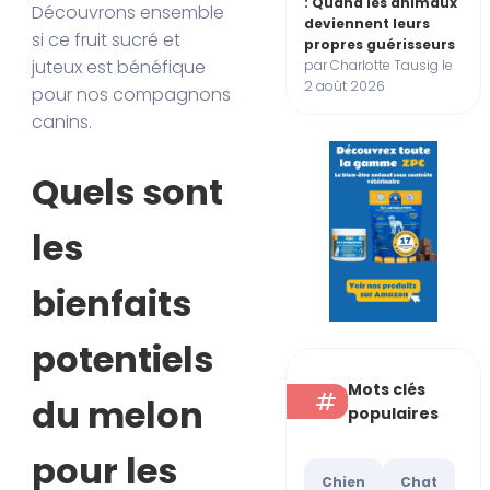
: Quand les animaux
Découvrons ensemble
deviennent leurs
si ce fruit sucré et
propres guérisseurs
juteux est bénéfique
par Charlotte Tausig le
2 août 2026
pour nos compagnons
canins.
Quels sont
les
bienfaits
potentiels
Mots clés
du melon
populaires
pour les
Chien
Chat