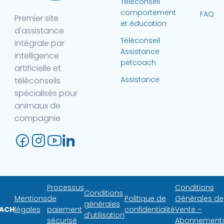
Téléconseil
comportement
FAQ
Premier site
et éducation
d'assistance
Téléconseil
intégrale par
Assistance
intelligence
petcoach
artificielle et
Assistance
téléconseils
spécialisés pour
animaux de
compagnie
Processus
Conditions
Conditions
Mentions
de
Politique de
Générales de
générales
ACH
légales
paiement
confidentialité
Vente –
d’utilisation
sécurisé
Abonnement