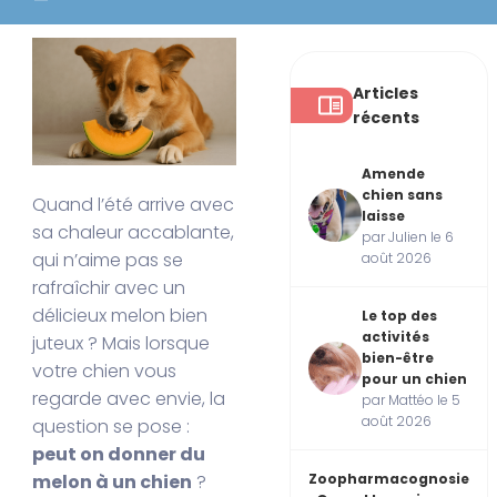
Articles
récents
Amende
chien sans
Quand l’été arrive avec
laisse
sa chaleur accablante,
par Julien le 6
qui n’aime pas se
août 2026
rafraîchir avec un
délicieux melon bien
Le top des
activités
juteux ? Mais lorsque
bien-être
votre chien vous
pour un chien
regarde avec envie, la
par Mattéo le 5
août 2026
question se pose :
peut on donner du
melon à un chien
?
Zoopharmacognosie