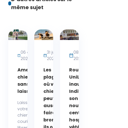
même sujet
Activités
Actualités
Actualités
bien-
06 août
31 juillet
08 juin
être
2026
2026
2026
chien
Amende
Les
Rouen :
chien
plages
UniLaSalle
sans
où votre
inaugure
laisse
chien
Indivisa,
peut
son
Laisser
aussi se
nouveau
votre
faire
centre
chien
bronzer :
hospitalier
courir
ils ont
vétérinaire
librement