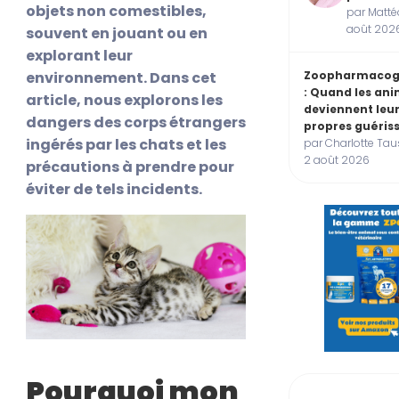
objets non comestibles,
par Mattéo
août 202
souvent en jouant ou en
explorant leur
environnement. Dans cet
Zoopharmacog
: Quand les an
article, nous explorons les
deviennent leu
dangers des corps étrangers
propres guéris
ingérés par les chats et les
par Charlotte Taus
2 août 2026
précautions à prendre pour
éviter de tels incidents.
Pourquoi mon