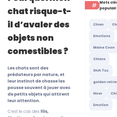
Mots clé
chat risque-t-
populair
il d’avaler des
Chien
Ch
objets non
Emotions
Maine Coon
comestibles ?
Chiens
Les chats sont des
Shih Tzu
prédateurs par nature, et
leur instinct de chasse les
golden retrie
pousse souvent à jouer avec
de petits objets qui attirent
Hiver
Chi
leur attention.
Emotion
C’est le cas des
fils,