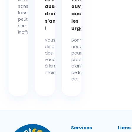
aussile
ouvert
sans
laisse
droit de
aussi pour
peut
s’amuser
les
sembler
!
urgences
inoffensif....
Vous rêvez
Bonne
de passer
nouvelle
des
pour les
vacances
propriétaires
à la mer,
d’animaux
mais...
de la région
de...
Services
Liens