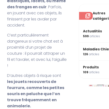
élastiques, lacets, ou même
des franges en cuir
. Parfois,
en jouant avec ces objets, ils
Autres
catégor
finissent par les avaler par
accident.
Actualités
C’est particulièrement
599
articles
dangereux si votre chat est à
proximité d’un projet de
Maladies Chi
couture : il pourrait attraper un
126
articles
fil et l’avaler, et avec lui, l’aiguille
!
Produits
109
articles
D’autres objets à risque sont
les jouets recouverts de
fourrure, comme les petites
souris en peluche que l’on
trouve fréquemment en
animalerie.