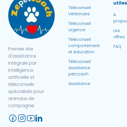
utile
Téléconseil
Vétérinaire
A
propo
Téléconseil
urgence
Les
offres
Téléconseil
comportement
FAQ
Premier site
et éducation
d'assistance
Téléconseil
intégrale par
Assistance
intelligence
petcoach
artificielle et
Assistance
téléconseils
spécialisés pour
animaux de
compagnie