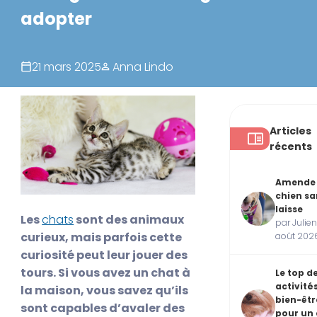
adopter
21 mars 2025
Anna Lindo
Articles
récents
Amende
chien sa
laisse
Les
chats
sont des animaux
par Julien
curieux, mais parfois cette
août 202
curiosité peut leur jouer des
tours. Si vous avez un chat à
Le top d
activité
la maison, vous savez qu’ils
bien-êtr
sont capables d’avaler des
pour un 