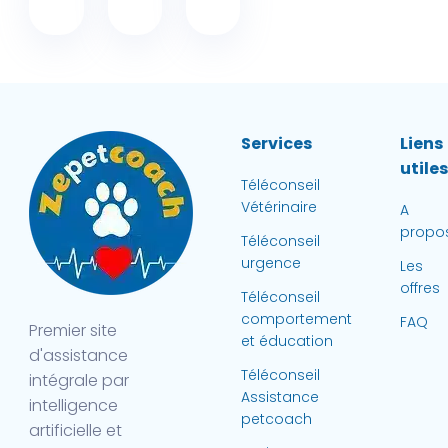
Services
Liens
utile
Téléconseil
Vétérinaire
A
propo
Téléconseil
urgence
Les
offres
Téléconseil
comportement
FAQ
Premier site
et éducation
d'assistance
Téléconseil
intégrale par
Assistance
intelligence
petcoach
artificielle et