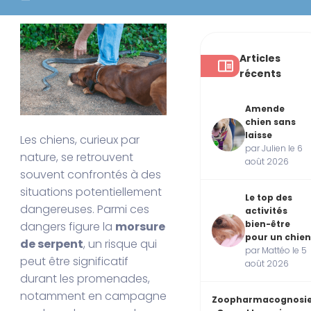
Articles
récents
Amende
chien sans
laisse
Les chiens, curieux par
par Julien le 6
nature, se retrouvent
août 2026
souvent confrontés à des
situations potentiellement
Le top des
dangereuses. Parmi ces
activités
bien-être
dangers figure la
morsure
pour un chien
de serpent
, un risque qui
par Mattéo le 5
peut être significatif
août 2026
durant les promenades,
notamment en campagne
Zoopharmacognosi