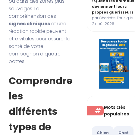
ou dans des zones plus
: Quand les animaux
deviennent leurs
sauvages. La
propres guérisseurs
compréhension des
par Charlotte Tausig le
signes cliniques
et une
2 août 2026
réaction rapide peuvent
être vitales pour assurer la
santé de votre
compagnon à quatre
pattes.
Comprendre
les
Mots clés
différents
populaires
types de
Chien
Chat