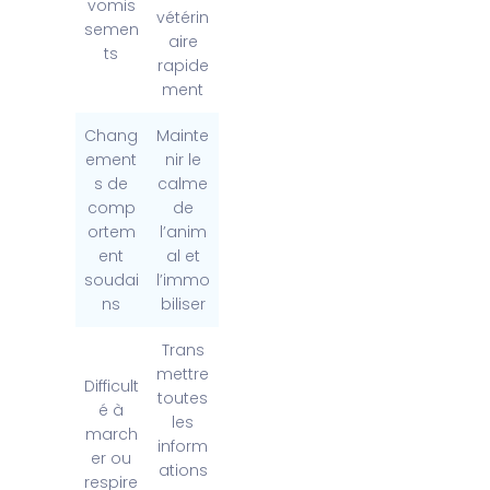
vomis
vétérin
semen
aire
ts
rapide
ment
Chang
Mainte
ement
nir le
s de
calme
comp
de
ortem
l’anim
ent
al et
soudai
l’immo
ns
biliser
Trans
mettre
Difficult
toutes
é à
les
march
inform
er ou
ations
respire