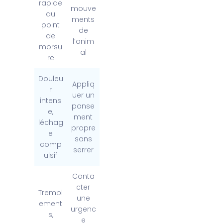
rapide
mouve
au
ments
point
de
de
l’anim
morsu
al
re
Douleu
Appliq
r
uer un
intens
panse
e,
ment
léchag
propre
e
sans
comp
serrer
ulsif
Conta
cter
Trembl
une
ement
urgenc
s,
e