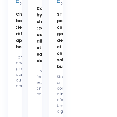
Chat
2026
2026
Canicule et
Chien &
STOMEK®
hydratation
baignades
pour le
chien et chat
: les bons
confort
: comment
réflexes
gastrique
adapter
après un
des chiens
alimentation
bon bain !
et des
et apport en
chats en
eau au-delà
Ton chien
solution
de 35°C
adore
buvable
plonger
Chaque été, les
dans la mer
fortes chaleurs
Stomek®, est
ou barboter
exposent nos
un
dans...
animaux de
complément
compagnie...
alimentaire
dédié au
bien-être
digestif des...