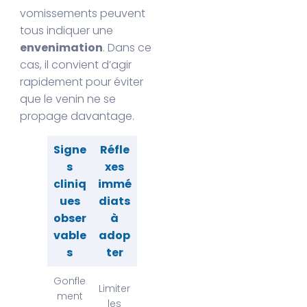
vomissements peuvent
tous indiquer une
envenimation
. Dans ce
cas, il convient d’agir
rapidement pour éviter
que le venin ne se
propage davantage.
Signe
Réfle
s
xes
cliniq
immé
ues
diats
obser
à
vable
adop
s
ter
Gonfle
Limiter
ment
les