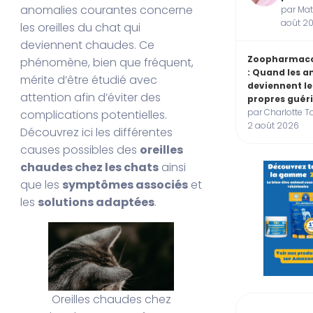
anomalies courantes concerne
par Mat
août 2
les oreilles du chat qui
deviennent chaudes. Ce
Zoopharmac
phénomène, bien que fréquent,
: Quand les 
mérite d’être étudié avec
deviennent le
attention afin d’éviter des
propres guér
par Charlotte T
complications potentielles.
2 août 2026
Découvrez ici les différentes
causes possibles des
oreilles
chaudes chez les chats
ainsi
que les
symptômes associés
et
les
solutions adaptées
.
Oreilles chaudes chez