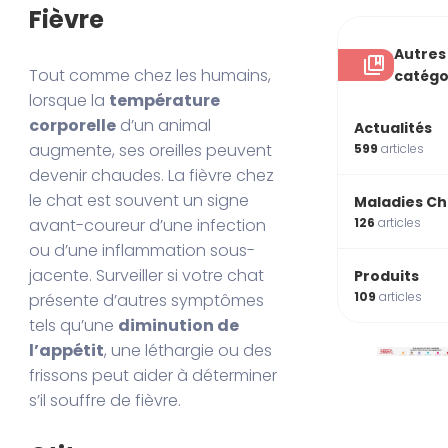
Fièvre
Autres
Tout comme chez les humains,
catégo
lorsque la
température
corporelle
d’un animal
Actualités
augmente, ses oreilles peuvent
599
articles
devenir chaudes. La fièvre chez
le chat est souvent un signe
Maladies Ch
126
articles
avant-coureur d’une infection
ou d’une inflammation sous-
jacente. Surveiller si votre chat
Produits
109
articles
présente d’autres symptômes
tels qu’une
diminution de
l’appétit
, une léthargie ou des
frissons peut aider à déterminer
s’il souffre de fièvre.