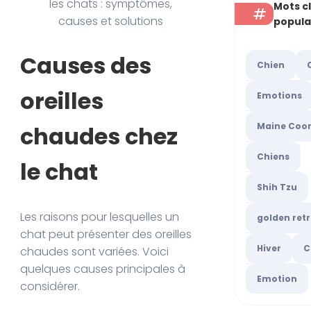
les chats : symptômes,
Mots c
causes et solutions
popula
Causes des
Chien
oreilles
Emotions
Maine Coo
chaudes chez
Chiens
le chat
Shih Tzu
Les raisons pour lesquelles un
golden retr
chat peut présenter des oreilles
Hiver
C
chaudes sont variées. Voici
quelques causes principales à
Emotion
considérer.