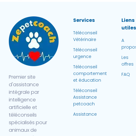
Services
Liens
utile
Téléconseil
Vétérinaire
A
propo
Téléconseil
urgence
Les
offres
Téléconseil
comportement
FAQ
Premier site
et éducation
d'assistance
Téléconseil
intégrale par
Assistance
intelligence
petcoach
artificielle et
Assistance
téléconseils
spécialisés pour
animaux de