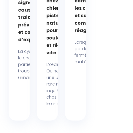
chez le
comprendre
signes,
chien : des
les causes
causes,
pistes
et savoir
traitements,
naturelles
comment
prévention
pour
réagir
et conseils
soulager
d’expert
Lorsqu’un chat
et réagir
garde un œil
La cystite chez
vite
fermé ou a du
le chat fait
mal à l’ouvrir,...
partie des
L’œdème de
troubles
Quincke est
urinaires...
une urgence
rare mais
inquiétante
chez
le chien,...