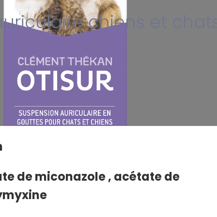
uriculaire chiens et chat
n
rate de miconazole , acétate de
lymyxine