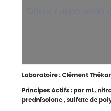
Otisur suspension a
Laboratoire : Clément Théka
Principes Actifs : par mL, nit
prednisolone , sulfate de po