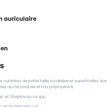
 auriculaire
ien
ns
 cutanées de petite taille, localisées et superficielles due
les au miconazole et à la polymyxine B :
p. et
Streptococcus
spp.
. et
Escherichia coli