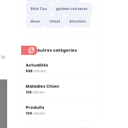
Shih Tzu
golden retriever
Hiver
Chiot
Emotion
Autres catégories
 le
Actualités
598
articles
Maladies Chien
126
articles
Produits
109
articles