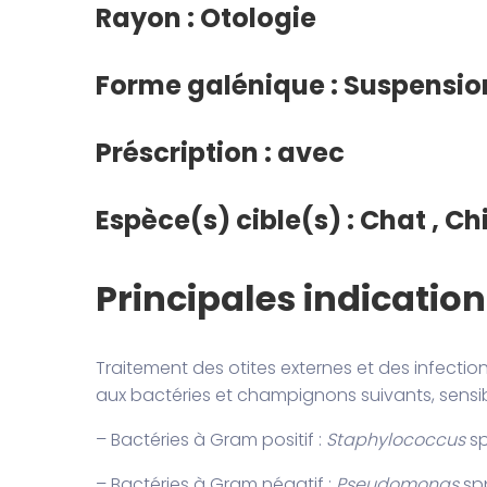
Rayon : Otologie
Forme galénique : Suspension
Préscription : avec
Espèce(s) cible(s) : Chat , Ch
Principales indicatio
Traitement des otites externes et des infections
aux bactéries et champignons suivants, sensib
– Bactéries à Gram positif :
Staphylococcus
sp
– Bactéries à Gram négatif :
Pseudomonas
spp