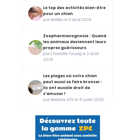
Le top des activités bien-être
pour un chien
par Mattéo le 5 août 2026
Zoopharmacognosie : Quand
les animaux deviennent leurs
propres guérisseurs
par Charlotte Tausig le 2 août
2026
Les plages où votre chien
peut aussi se faire bronzer :
ils ont aussile droit de
s’amuser !
par Beatrice ASV le 31 juillet 2026