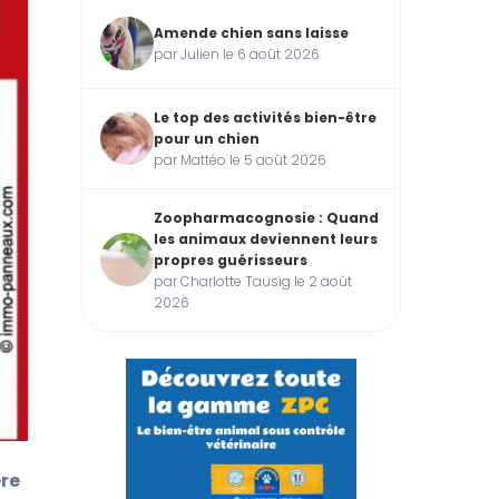
Amende chien sans laisse
par Julien le 6 août 2026
Le top des activités bien-être
pour un chien
par Mattéo le 5 août 2026
Zoopharmacognosie : Quand
les animaux deviennent leurs
propres guérisseurs
par Charlotte Tausig le 2 août
2026
re