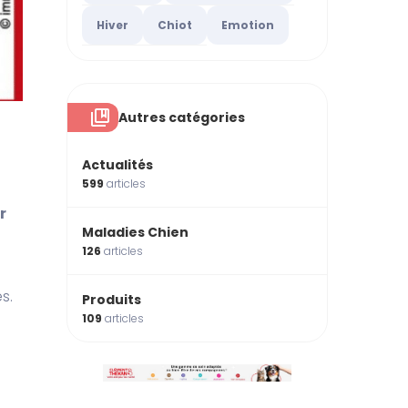
Hiver
Chiot
Emotion
Autres catégories
Actualités
599
articles
r
Maladies Chien
126
articles
s.
Produits
109
articles