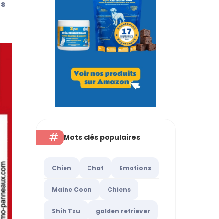
us
Mots clés populaires
Chien
Chat
Emotions
Maine Coon
Chiens
Shih Tzu
golden retriever