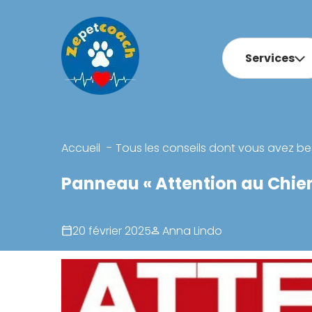
Services
Accueil
Tous les conseils dont vous avez be
Panneau « Attention au Chien
20 février 2025
Anna Lindo