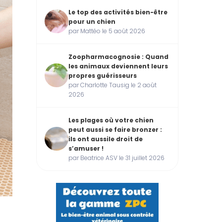
Le top des activités bien-être
pour un chien
par Mattéo le 5 août 2026
Zoopharmacognosie : Quand
les animaux deviennent leurs
propres guérisseurs
par Charlotte Tausig le 2 août
2026
Les plages où votre chien
peut aussi se faire bronzer :
ils ont aussile droit de
s’amuser !
par Beatrice ASV le 31 juillet 2026