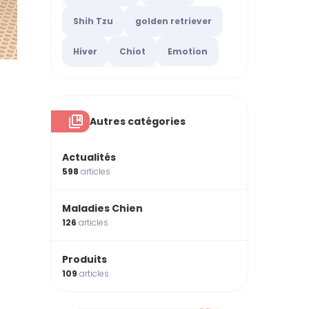
Shih Tzu
golden retriever
Hiver
Chiot
Emotion
Autres catégories
Actualités
598
articles
Maladies Chien
126
articles
Produits
109
articles