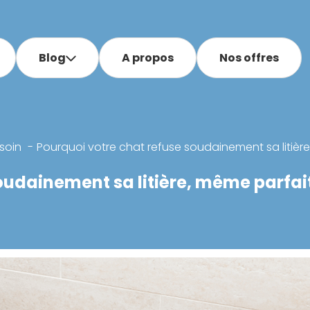
Blog
A propos
Nos offres
soin
Pourquoi votre chat refuse soudainement sa litiè
soudainement sa litière, même parfa