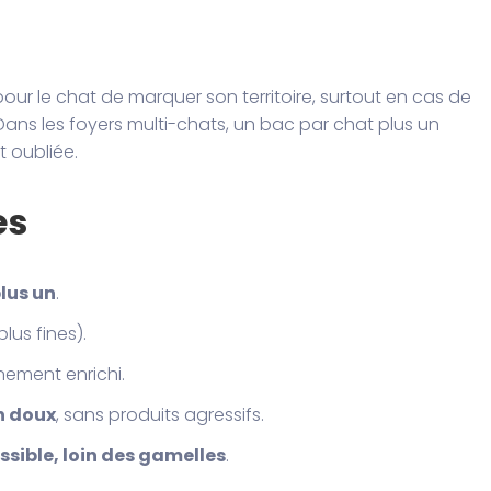
ur le chat de marquer son territoire, surtout en cas de
ans les foyers multi-chats, un bac par chat plus un
t oubliée.
es
lus un
.
lus fines).
nnement enrichi.
n doux
, sans produits agressifs.
ssible, loin des gamelles
.