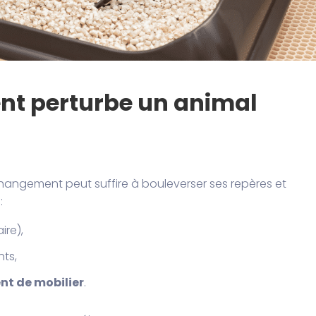
nt perturbe un animal
changement peut suffire à bouleverser ses repères et
:
ire),
nts,
t de mobilier
.