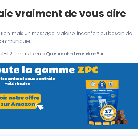
aie vraiment de vous dire
cation, mais un message. Malaise, inconfort ou besoin de
 communiquer.
t-il ? », mais bien
« Que veut-il me dire ? »
.