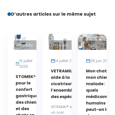
D’autres articles sur le même sujet
Produits
Produits
Bons
Plans
15 juillet
14 juillet 2026
08 juin 2026
2026
VETRAMIL®
Mon chat ou
STOMEK®
aide à la
mon chien es
pour le
cicatrisation
malade :
confort
l’ensemble
quels
gastrique
des espèces
médicament
des chiens
humains
VETRAMIL® est
et des
peut-on lui
un soin