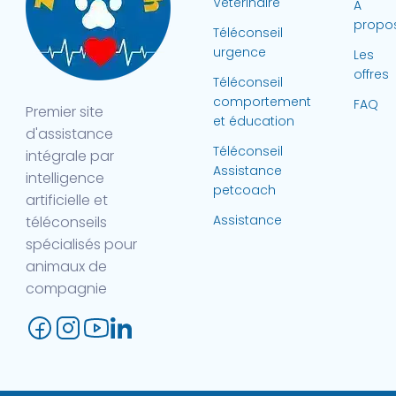
Vétérinaire
A
propo
Téléconseil
urgence
Les
offres
Téléconseil
comportement
FAQ
Premier site
et éducation
d'assistance
Téléconseil
intégrale par
Assistance
intelligence
petcoach
artificielle et
Assistance
téléconseils
spécialisés pour
animaux de
compagnie