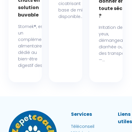
chats en
donner en
cicatrisant à
solution
toute sécurit
base de miel
buvable
?
disponible...
Stomek®, est
Irritation des
un
yeux,
complément
démangeaison
alimentaire
diarrhée ou ma
dédié au
des transports
bien-être
—...
digestif des...
Services
Liens
utile
Téléconseil