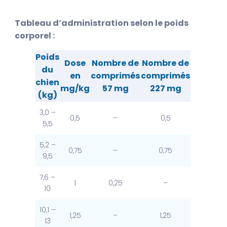
Tableau d’administration selon le poids
corporel :
Poids
Dose
Nombre de
Nombre de
du
en
comprimés
comprimés
chien
mg/kg
57 mg
227 mg
(kg)
3,0 –
0,5
–
0,5
5,5
5,2 –
0,75
–
0,75
9,5
7,6 –
1
0,25
–
10
10,1 –
1,25
–
1,25
13