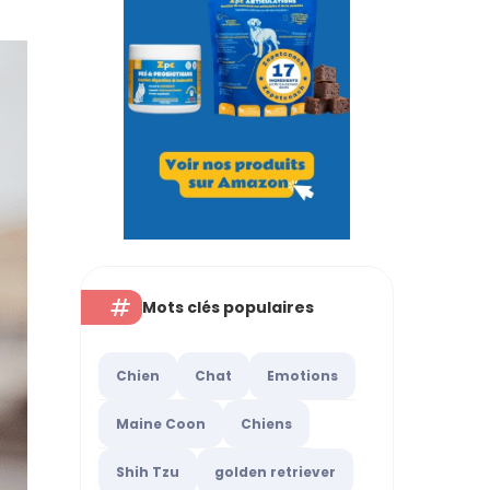
Mots clés populaires
Chien
Chat
Emotions
Maine Coon
Chiens
Shih Tzu
golden retriever