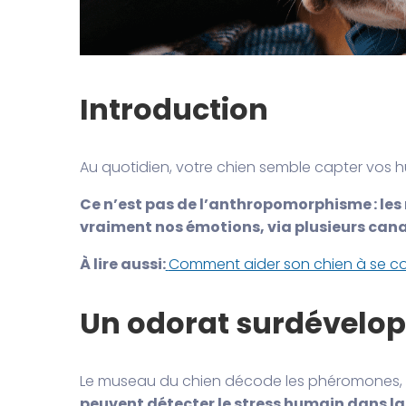
Introduction
Au quotidien, votre chien semble capter vos hu
Ce n’est pas de l’anthropomorphisme : les
vraiment nos émotions, via plusieurs can
À lire aussi:
Comment aider son chien à se conc
Un odorat surdévelop
Le museau du chien décode les phéromones, 
peuvent détecter le stress humain dans la