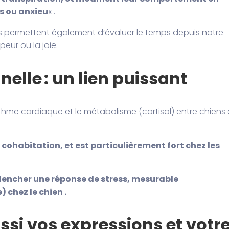
s ou anxieu
x .
s permettent également d’évaluer le temps depuis notre
eur ou la joie.
elle : un lien puissant
hme cardiaque et le métabolisme (cortisol) entre chiens 
cohabitation, et est particulièrement fort chez les
encher une réponse de stress, mesurable
 chez le chien .
ussi vos expressions et votr