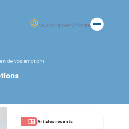
Se connecter/S'inscrire
iment de vos émotions
otions
Articles récents