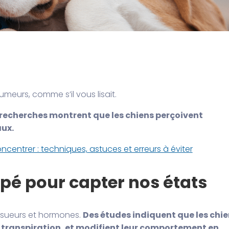
meurs, comme s’il vous lisait.
 recherches montrent que les chiens perçoivent
aux.
entrer : techniques, astuces et erreurs à éviter
pé pour capter nos états
sueurs et hormones.
Des études indiquent que les chi
 transpiration, et modifient leur comportement en