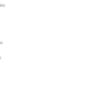
les
si
i