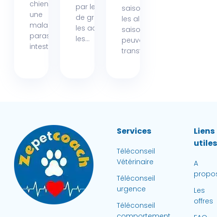
chien est
par les pollens
saison où
une
de graminées,
les allergies
maladie
les acariens,
saisonnières
parasitaire
les...
peuvent
intestinale...
transformer...
Services
Liens
utile
Téléconseil
Vétérinaire
A
propo
Téléconseil
urgence
Les
offres
Téléconseil
comportement