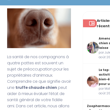
Article
récent
Amen
chien 
laisse
par Juli
La santé de nos compagnons à
août 2
quatre pattes est souvent un
sujet de préoccupation pour les
Le top
activi
propriétaires d’animaux.
bien-ê
Comprendre ce que signifie avoir
pour u
une
truffe chaude chien
peut
par Mat
aider à mieux évaluer l’état de
août 2
santé général de votre fidèle
ami. Dans cet article, nous allons
Zoopharmac