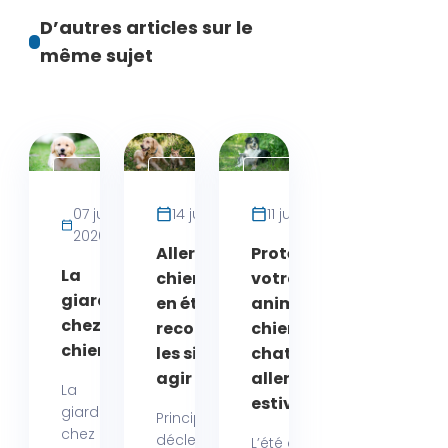
D’autres articles sur le
même sujet
Maladies
Maladies
Maladies
Chien
Chat
Chat
07 juillet
14 juin 2026
11 juin 2026
2026
Allergie
Protégez
La
chien chat
votre
giardiose
en été :
animal,
chez le
reconnaître
chien ou
chien
les signes et
chat, des
agir vite
allergies
La
estivales
giardiose
Principalement
chez le
déclenchées
L’été c’est la