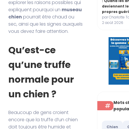
: Quand les 
explorer les raisons possibles qui
deviennent le
expliquent pourquoi un
museau
propres guér
chien
pourrait être chaud ou
par Charlotte T
2 août 2026
sec, ainsi que les signes auxquels
vous devez faire attention.
Qu’est-ce
qu’une truffe
normale pour
un chien ?
Mots c
popula
Beaucoup de gens croient
encore que la truffe d’un chien
doit toujours être humide et
Chien