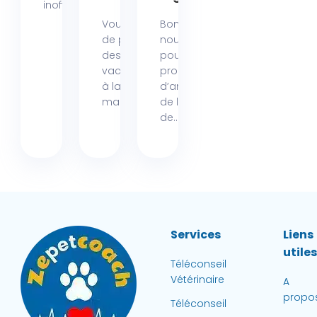
inoffensif....
Vous rêvez
Bonne
de passer
nouvelle
des
pour les
vacances
propriétaires
à la mer,
d’animaux
mais...
de la région
de...
Services
Liens
utile
Téléconseil
Vétérinaire
A
propo
Téléconseil