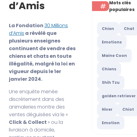
d’Amis
Mots clés
populaires
La Fondation
30 Millions
Chien
Chat
d’Amis
a révélé que
plusieurs enseignes
Emotions
continuent de vendre des
chiens et chats en toute
Maine Coon
illégalité, malgré la loi en
Chiens
vigueur depuis le 1er
janvier 2024.
Shih Tzu
Une enquête menée
golden retriever
discrètement dans des
animaleries montre des
Hiver
Chiot
ventes déguisées via le «
Click & Collect
» ou la
Emotion
livraison à domicile,