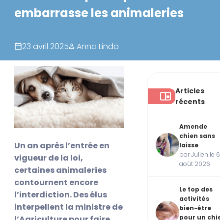
embarrasse les animaleries
23 avril 2025
Anna Lindo
Articles
récents
Amende
chien sans
Un an après l’entrée en
laisse
par Julien le 
vigueur de la loi,
août 2026
certaines animaleries
contournent encore
Le top des
l’interdiction. Des élus
activités
interpellent la ministre de
bien-être
pour un chi
l’Agriculture pour faire