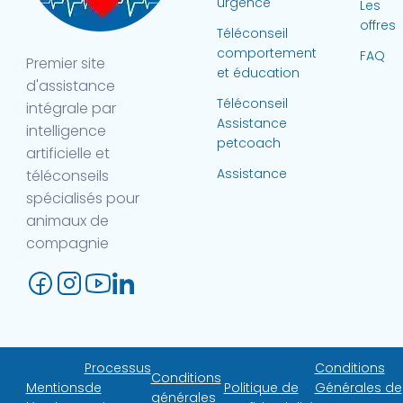
urgence
Les
offres
Téléconseil
comportement
FAQ
Premier site
et éducation
d'assistance
Téléconseil
intégrale par
Assistance
intelligence
petcoach
artificielle et
Assistance
téléconseils
spécialisés pour
animaux de
compagnie
Processus
Conditions
Conditions
Mentions
de
Politique de
Générales de
générales