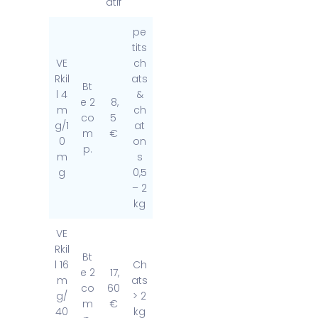
atif
pe
tits
VE
ch
Rkil
ats
Bt
l 4
&
e 2
8,
m
ch
co
5
g/1
at
m
€
0
on
p.
m
s
g
0,5
– 2
kg
VE
Rkil
Bt
l 16
Ch
e 2
17,
m
ats
co
60
g/
> 2
m
€
40
kg