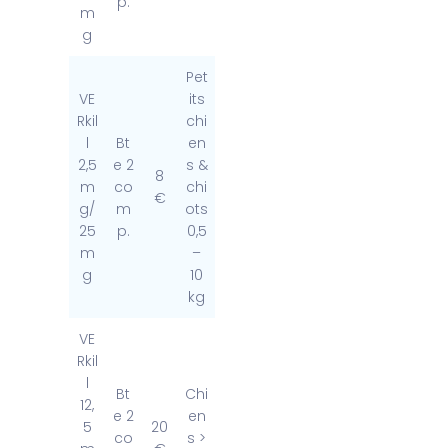
p.
m
g
Pet
VE
its
Rkil
chi
l
Bt
en
2,5
e 2
s &
8
m
co
chi
€
g/
m
ots
25
p.
0,5
m
–
g
10
kg
VE
Rkil
l
Bt
Chi
12,
e 2
en
5
20
co
s >