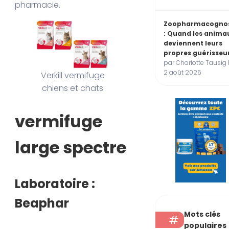
pharmacie.
Zoopharmacogno
: Quand les anima
deviennent leurs
propres guérisseu
par Charlotte Tausig 
2 août 2026
Verkill vermifuge
chiens et chats
vermifuge
large spectre
Laboratoire :
Beaphar
Mots clés
populaires