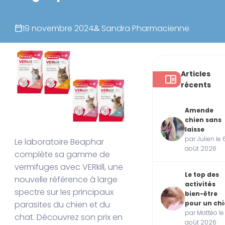
19 novembre 2024
Sandra Pharmacienne
Articles
récents
Amende
chien sans
laisse
par Julien le 
Le laboratoire Beaphar
août 2026
complète sa gamme de
vermifuges avec VERkill, une
Le top des
nouvelle référence à large
activités
spectre sur les principaux
bien-être
pour un ch
parasites du chien et du
par Mattéo le
chat.
Découvrez son prix en
août 2026