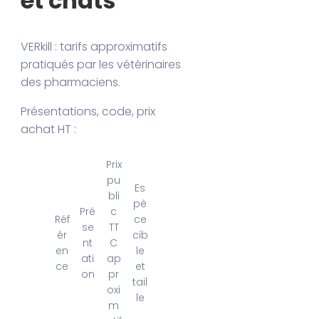
et chats
VERkill : tarifs approximatifs
pratiqués par les vétérinaires
des pharmaciens.
Présentations, code, prix
achat HT :
Prix
pu
Es
bli
pè
Pré
c
Réf
ce
se
TT
ér
cib
nt
C
en
le
ati
ap
ce
et
on
pr
tail
oxi
le
m