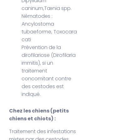
Dipylidium
caninum,Tænia spp.
Nématodes :
Ancylostoma
tubaeforme, Toxocara
cati
Prévention de la
dirofilariose (Dirofilaria
immitis), si un
traitement
concomitant contre
des cestodes est
indiqué.
Chez les chiens (petits
chiens et chiots) :
Traitement des infestations
mixtes par des cestodes