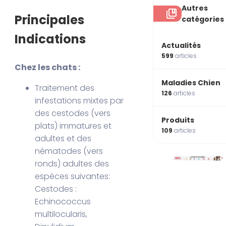
Autres
Principales
catégories
Indications
Actualités
599
articles
Chez les chats :
Maladies Chien
Traitement des
126
articles
infestations mixtes par
des cestodes (vers
Produits
plats) immatures et
109
articles
adultes et des
nématodes (vers
ronds) adultes des
espèces suivantes:
Cestodes :
Echinococcus
multilocularis,