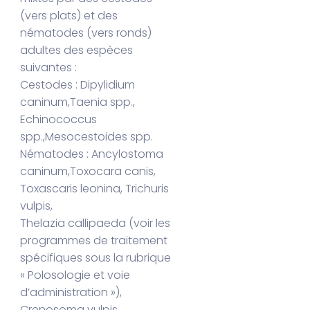
(vers plats) et des
nématodes (vers ronds)
adultes des espèces
suivantes :
Cestodes : Dipylidium
caninum,Taenia spp.,
Echinococcus
spp.,Mesocestoides spp.
Nématodes : Ancylostoma
caninum,Toxocara canis,
Toxascaris leonina, Trichuris
vulpis,
Thelazia callipaeda (voir les
programmes de traitement
spécifiques sous la rubrique
« Polosologie et voie
d’administration »),
Crenosoma vulpis