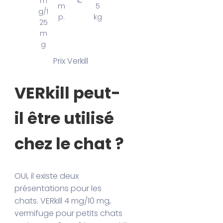
m
€
m
5
g/1
p.
kg
25
m
g
Prix Verkill
VERkill peut-
il être utilisé
chez le chat ?
OUi, il existe deux
présentations pour les
chats. VERkill 4 mg/10 mg,
vermifuge pour petits chats