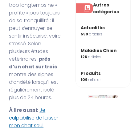
trop longtemps ne «
Autres
catégories
profite » pas toujours
de sa tranquillité : il
Actualités
peut s’ennuyer, se
599
articles
sentir insécurisé, voire
stressé. Selon
Maladies Chien
plusieurs études
126
articles
vétérinaires,
près
d’un chat sur trois
Produits
montre des signes
109
articles
d’anxiété lorsqu’il est
régulièrement isolé
plus de 24 heures.
À lire aussi:
Je
culpabilise de laisser
mon chat seul