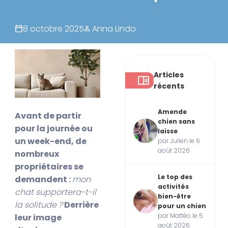
8 octobre 2025
Anna Lindo
Articles
récents
Amende
Avant de partir
chien sans
pour la journée ou
laisse
un week-end, de
par Julien le 6
août 2026
nombreux
propriétaires se
Le top des
demandent :
mon
activités
chat supportera-t-il
bien-être
la solitude ?
Derrière
pour un chien
par Mattéo le 5
leur image
août 2026