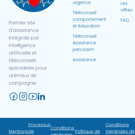
urgence
Les
offres
Téléconseil
comportement
FAQ
Premier site
et éducation
d'assistance
Téléconseil
intégrale par
Assistance
intelligence
petcoach
artificielle et
Assistance
téléconseils
spécialisés pour
animaux de
compagnie
Processus
Conditions
Conditions
Mentions
de
Politique de
Générales de
générales