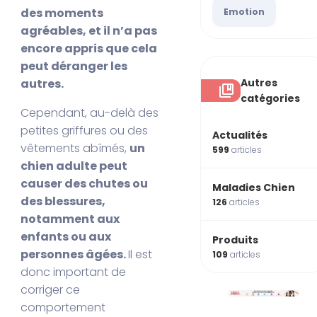
des moments
Emotion
agréables, et il n’a pas
encore appris que cela
peut déranger les
Autres
autres.
catégories
Cependant, au-delà des
petites griffures ou des
Actualités
vêtements abîmés,
un
599
articles
chien adulte peut
causer des chutes ou
Maladies Chien
des blessures,
126
articles
notamment aux
enfants ou aux
Produits
personnes âgées.
Il est
109
articles
donc important de
corriger ce
comportement