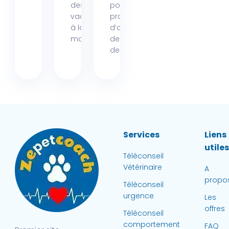
des
pour les
vacances
propriétaires
à la mer,
d’animaux
mais...
de la région
de...
Services
Liens
utile
Téléconseil
Vétérinaire
A
propo
Téléconseil
urgence
Les
offres
Téléconseil
comportement
FAQ