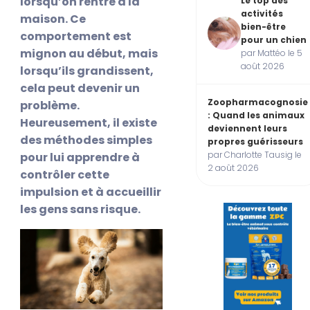
lorsqu’on rentre à la
Le top des
activités
maison. Ce
bien-être
comportement est
pour un chien
mignon au début, mais
par Mattéo le 5
août 2026
lorsqu’ils grandissent,
cela peut devenir un
Zoopharmacognosie
problème.
: Quand les animaux
Heureusement, il existe
deviennent leurs
des méthodes simples
propres guérisseurs
par Charlotte Tausig le
pour lui apprendre à
2 août 2026
contrôler cette
impulsion et à accueillir
les gens sans risque.