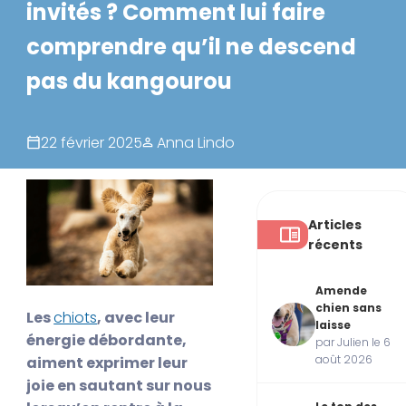
invités ? Comment lui faire
comprendre qu’il ne descend
pas du kangourou
22 février 2025
Anna Lindo
Articles
récents
Amende
chien sans
Les
chiots
, avec leur
laisse
énergie débordante,
par Julien le 6
août 2026
aiment exprimer leur
joie en sautant sur nous