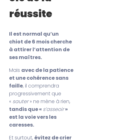
réussite
Il est normal qu’un
chiot de 6 mois cherche
à attirer l’attention de
ses maîtres.
Mais
avec de la patience
et une cohérence sans
faille
, il comprendra
progressivement que
«
sauter
» ne mène à rien,
tandis que «
s’asseoir
»
est la voie vers les
caresses.
Et surtout,
évitez de crier