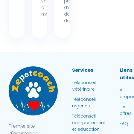
vacances
propriétaires
à la mer,
d’animaux
mais...
de la région
de...
Services
Liens
utile
Téléconseil
Vétérinaire
A
propo
Téléconseil
urgence
Les
offres
Téléconseil
comportement
FAQ
Premier site
et éducation
d'assistance