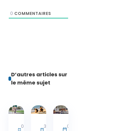
0
COMMENTAIRES
D’autres articles sur
le même sujet
Activités
Actualités
Actualités
bien-
06 août
31 juillet
08 juin