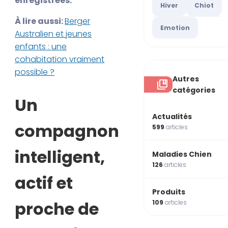
enregistrées.
Hiver
Chiot
À lire aussi:
Berger
Emotion
Australien et jeunes
enfants : une
cohabitation vraiment
possible ?
Autres
catégories
Un
Actualités
compagnon
599
articles
intelligent,
Maladies Chien
126
articles
actif et
Produits
proche de
109
articles