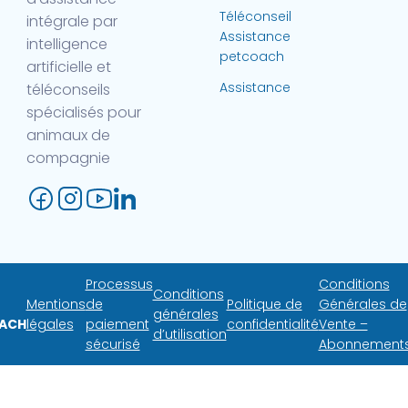
Téléconseil
intégrale par
Assistance
intelligence
petcoach
artificielle et
Assistance
téléconseils
spécialisés pour
animaux de
compagnie
Processus
Conditions
Conditions
Mentions
de
Politique de
Générales de
générales
ACH
légales
paiement
confidentialité
Vente –
d’utilisation
sécurisé
Abonnement