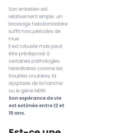
Son entretien est
relativement simple : un
brossage hebdomadaire
suffit hors périodes de
mue.
Il est robuste mais peut
être prédisposé à
certaines pathologies
héréditaires comme les
troubles oculaires, la
dysplasie de la hanche
ou le gène MDR1.
Son espérance de vie
est estimée entre 12 et
15 ans.
Est-ce une