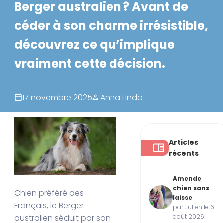
Berger australien ? Avant de
céder à son charme irrésistible,
découvrez ce qu’implique
vraiment cette décision.
17 novembre 2025
Anna Lindo
Articles
récents
Amende
chien sans
Chien préféré des
laisse
Français, le Berger
par Julien le 6
août 2026
australien séduit par son