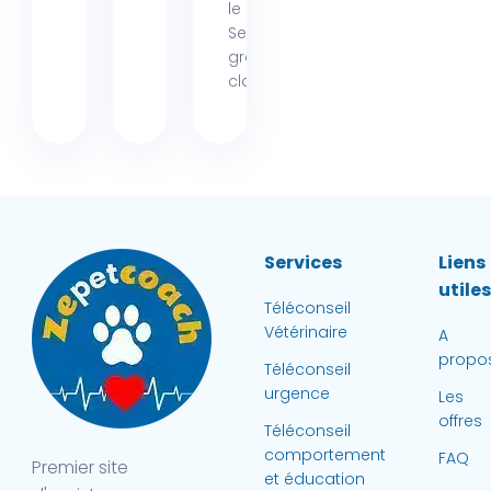
le collier
Seresto, ce
grand
classique...
Services
Liens
utile
Téléconseil
Vétérinaire
A
propo
Téléconseil
urgence
Les
offres
Téléconseil
comportement
FAQ
Premier site
et éducation