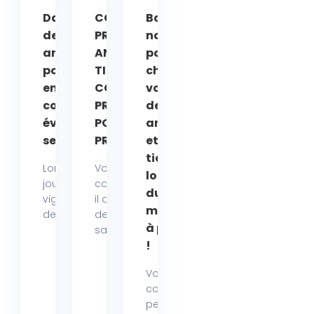
Dangers cachés
COMMENT
Bonne
des
PROTÉGER VOS
nouvelle
antiparasitaires
ANIMAUX DES
pour votre
pour animaux
TIQUES EN ÉTÉ :
chien ou
en été : nos
CONSEILS
votre chat :
conseils pour
PRATIQUES
des colliers
éviter les effets
POUR
anti-puces
secondaires !
PROPRIÉTAIRES
et anti-
tiques
Lorsque les beaux
Votre
longue
jours arrivent, la
compagnon a-t-
durée
vigilance autour
il déjà attrapé
maintenant
des traitements...
des tiques à la
à prix réduit
saison...
!
Vous
connaissez
peut-être déjà