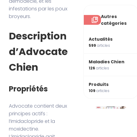
démodécie, et les
infestations par les poux
broyeurs.
Autres
catégories
Description
Actualités
599
articles
d’Advocate
Maladies Chien
Chien
126
articles
Produits
Propriétés
109
articles
Advocate contient deux
principes actifs :
l’imidaclopride et la
moxidectine.
L’imidaclopride agit