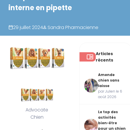
interne en pipette
29 juillet 2024
Sandra Pharmacienne
Articles
récents
Amende
chien sans
laisse
par Julien le 6
août 2026
Advocate
Le top des
Chien
activités
bien-être
pour un chien