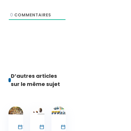
0
COMMENTAIRES
D’autres articles
sur le même sujet
Parasite
Parasite
Parasite
Chat
Chat
Chat
22 juin 2026
10 juin 2026
14 avril 2026