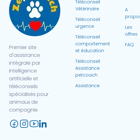
Téléconseil
Vétérinaire
A
propo
Téléconseil
urgence
Les
offres
Téléconseil
comportement
FAQ
Premier site
et éducation
d'assistance
Téléconseil
intégrale par
Assistance
intelligence
petcoach
artificielle et
Assistance
téléconseils
spécialisés pour
animaux de
compagnie