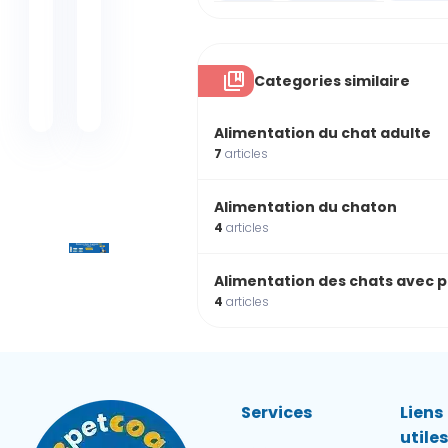
est un
humains,
composé
la
présent dans
vitamine C
la...
a un effet...
Categories similaire
Alimentation du chat adulte
7
articles
Alimentation du chaton
4
articles
Alimentation des chats avec 
4
articles
Services
Liens
utile